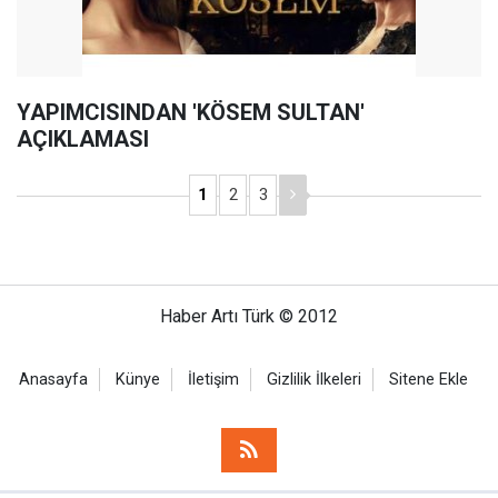
YAPIMCISINDAN 'KÖSEM SULTAN'
AÇIKLAMASI
1
2
3
Haber Artı Türk © 2012
Anasayfa
Künye
İletişim
Gizlilik İlkeleri
Sitene Ekle