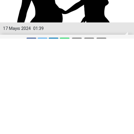
17 Mayıs 2024
01:39
TÜİK 2023 Yılı Doğum İstatistikleri:
Türkiye'de Doğurganlık Düşüşte
Türkiye İstatistik Kurumu (TÜİK), 2023 yılına ait
doğum istatistiklerini yayımladı. Rapora göre,
Türkiye'de 2023 yılında toplam 958,408 canlı doğum
gerçekleşti. Bu doğumların %51,3'ü erkek, %48,7'si ise
kız oldu.