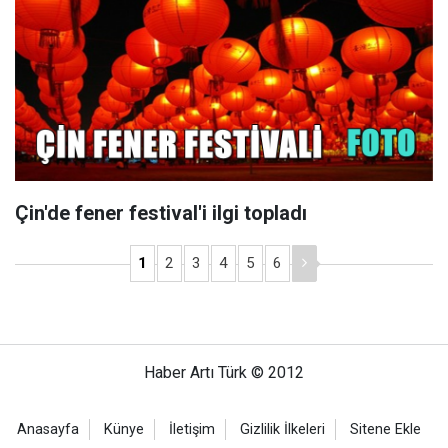
Çin'de fener festival'i ilgi topladı
1
2
3
4
5
6
Haber Artı Türk © 2012
Anasayfa
Künye
İletişim
Gizlilik İlkeleri
Sitene Ekle