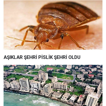
AŞIKLAR ŞEHRİ PİSLİK ŞEHRİ OLDU