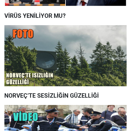
VİRÜS YENİLİYOR MU?
NORVEÇ'TE SESİZLİĞİN GÜZELLİĞİ