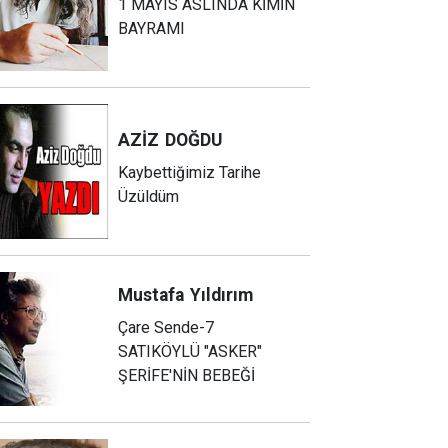
1 MAYIS ASLINDA KİMİN
BAYRAMI
AZİZ
DOĞDU
Kaybettiğimiz Tarihe
Üzüldüm
Mustafa
Yıldırım
Çare Sende-7
SATIKÖYLÜ "ASKER"
ŞERİFE'NİN BEBEĞİ