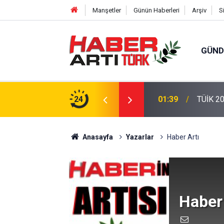
Manşetler
Günün Haberleri
Arşiv
S
GÜN
ra'dan Kabine Geldi!"
24
01:39
TÜİK 20
Anasayfa
Yazarlar
Haber Artı
Haber 