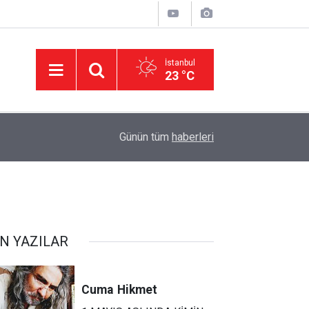
İstanbul
23 °C
22:47
16 Maddelik Maden Kanunu Teklif Kabul Edildi
Günün tüm
haberleri
N YAZILAR
Cuma
Hikmet