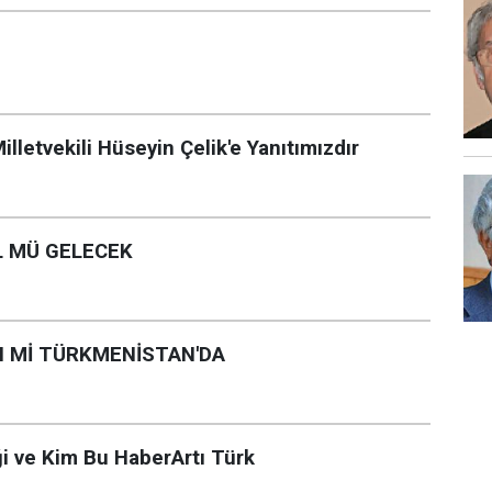
etvekili Hüseyin Çelik'e Yanıtımızdır
L MÜ GELECEK
N Mİ TÜRKMENİSTAN'DA
ği ve Kim Bu HaberArtı Türk