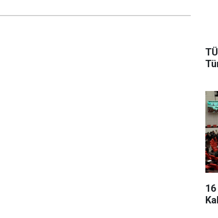
TÜ
Tü
16
Ka