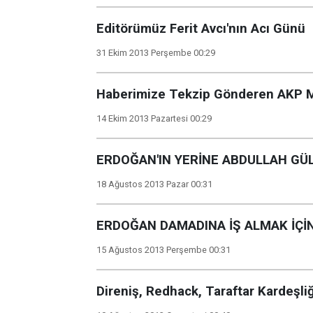
Editörümüz Ferit Avcı'nın Acı Günü
31 Ekim 2013 Perşembe 00:29
Haberimize Tekzip Gönderen AKP Mill
14 Ekim 2013 Pazartesi 00:29
ERDOĞAN'IN YERİNE ABDULLAH GÜ
18 Ağustos 2013 Pazar 00:31
ERDOĞAN DAMADINA İŞ ALMAK İÇİ
15 Ağustos 2013 Perşembe 00:31
Direniş, Redhack, Taraftar Kardeşli