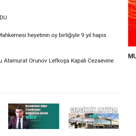
LDU
hkemesi heyetinin oy birliğiyle 9 yıl hapis
MU
u Atamurat Orunov Lefkoşa Kapalı Cezaevine