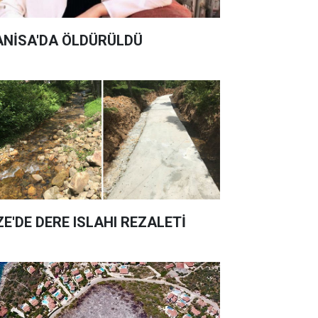
NİSA'DA ÖLDÜRÜLDÜ
ZE'DE DERE ISLAHI REZALETİ