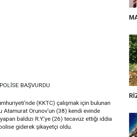
MA
 POLİSE BAŞVURDU
Rİ
umhuriyeti'nde (KKTC) çalışmak için bulunan
u Atamurat Orunov'un (38) kendi evinde
 yapan baldızı R.Y.'ye (26) tecavüz ettiği iddia
n polise giderek şikayetçi oldu.