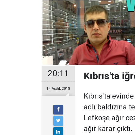
20:11
Kıbrıs'ta iğ
14 Aralık 2018
Kıbrıs'ta evind
adlı baldızına 
Lefkoşe ağır c
ağır karar çıktı.