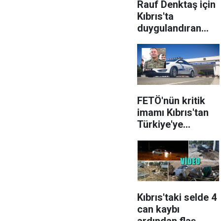
Rauf Denktaş için
Kıbrıs'ta
duygulandıran
tören
FETÖ'nün kritik
imamı Kıbrıs'tan
Türkiye'ye
getirildi
Kıbrıs'taki selde 4
can kaybı
ardından flaş