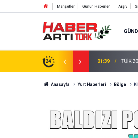
Manşetler
Günün Haberleri
Arşiv
S
GÜN
eri: Türkiye'de Doğurganlık Düşüşte
24
22:47
16 Madd
Anasayfa
Yurt Haberleri
Bölge
Kı