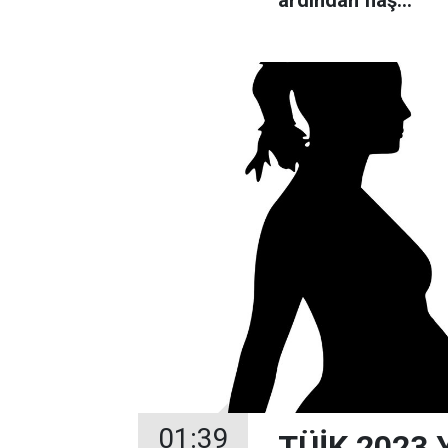
gelişme
01:39
TÜİK 2023 Yı