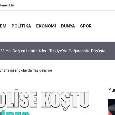
itene Ekle
DEM
POLITIKA
EKONOMI
DÜNYA
SPOR
elik Maden Kanunu Teklif Kabul Edildi
brıs'ta iğrenç olayda flaş gelişme
Yu