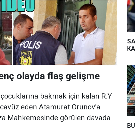
SA
KA
renç olayda flaş gelişme
e çocuklarına bakmak için kalan R.Y
tecavüz eden Atamurat Orunov'a
eza Mahkemesinde görülen davada
BU