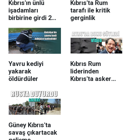
Kıbrıs'ın ünlü
Kıbrıs'ta Rum
işadamları
tarafı ile kritik
birbirine girdi 2
gerginlik
ağır yaralı
Yavru kediyi
Kıbrıs Rum
yakarak
liderinden
öldürdüler
Kıbrıs'ta asker
çıkışı
Güney Kıbrıs'ta
savaş çıkartacak
gelişme