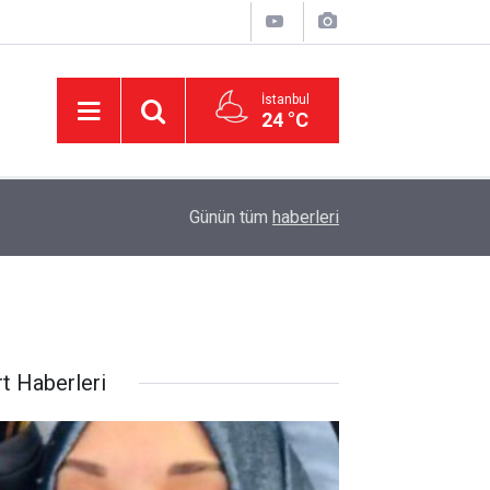
İstanbul
24 °C
11:32
DEVA Partisi'nde Büyük Kongre Hazırlıkları Başl
Günün tüm
haberleri
rt Haberleri