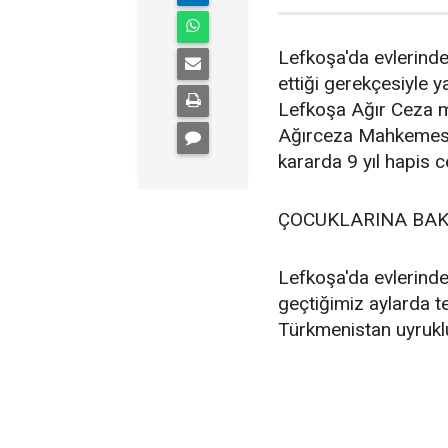
Lefkoşa'da evlerinde
ettiği gerekçesiyle 
Lefkoşa Ağır Ceza m
Ağırceza Mahkemesi h
kararda 9 yıl hapis c
ÇOCUKLARINA BAK
Lefkoşa'da evlerinde
geçtiğimiz aylarda t
Türkmenistan uyruklu 