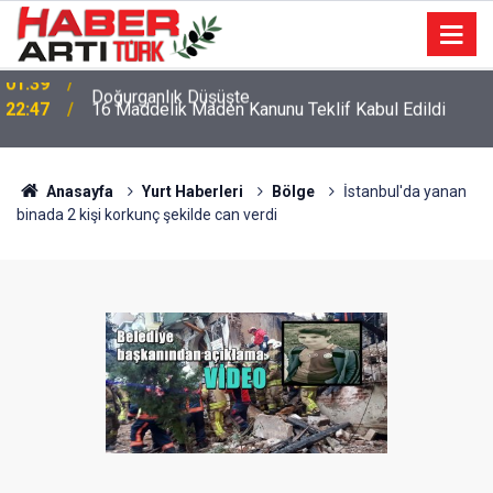
22:47
16 Maddelik Maden Kanunu Teklif Kabul Edildi
Anasayfa
Yurt Haberleri
Bölge
İstanbul'da yanan
binada 2 kişi korkunç şekilde can verdi