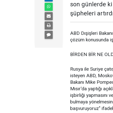
son günlerde k
şüpheleri artırd
ABD Dışişleri Bakanı
çözüm konusunda işb
BİRDEN BİR NE OL
Rusya ile Suriye çat
isteyen ABD, Moskova
Bakanı Mike Pompeo,
Mısır'da yaptığı açı
işbirliği yapmasını v
bulmaya yönelmesini
başvuruyoruz" ifadele