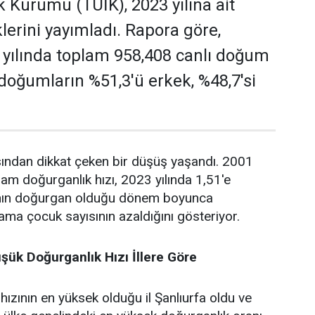
ik Kurumu (TÜİK), 2023 yılına ait
lerini yayımladı. Rapora göre,
 yılında toplam 958,408 canlı doğum
 doğumların %51,3'ü erkek, %48,7'si
sından dikkat çeken bir düşüş yaşandı. 2001
lam doğurganlık hızı, 2023 yılında 1,51'e
adının doğurgan olduğu dönem boyunca
ama çocuk sayısının azaldığını gösteriyor.
şük Doğurganlık Hızı İllere Göre
ızının en yüksek olduğu il Şanlıurfa oldu ve