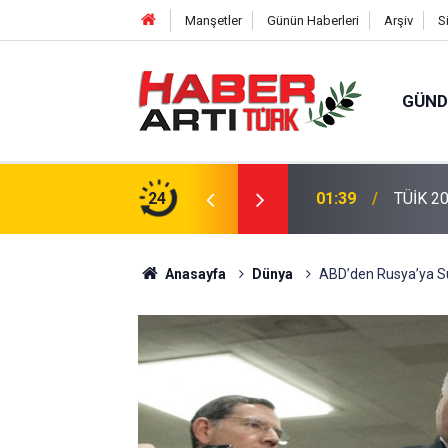
Manşetler
Günün Haberleri
Arşiv
S
GÜN
eri: Türkiye'de Doğurganlık Düşüşte
24
22:47
16 Madd
Anasayfa
Dünya
ABD’den Rusya’ya Suri