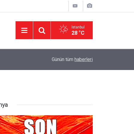
İstanbul
28 °C
11:32
DEVA Partisi'nde Büyük Kongre Hazırlıkları Başl
Günün tüm
haberleri
nya