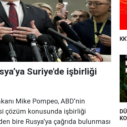
KK
ya’ya Suriye'de işbirliği
Bakanı Mike Pompeo, ABD'nin
asi çözüm konusunda işbirliği
DÜ
K
den bire Rusya'ya çağrıda bulunması