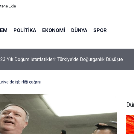
itene Ekle
DEM
POLITIKA
EKONOMI
DÜNYA
SPOR
elik Maden Kanunu Teklif Kabul Edildi
ye'de işbirliği çağrısı
Dü