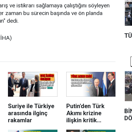
arış ve istikrarı sağlamaya çalıştığını söyleyen
r zaman bu sürecin başında ve ön planda
n" dedi.
TÜ
/İHA)
Suriye ile Türkiye
Putin'den Türk
Bİ
arasında ilginç
Akımı krizine
DÖ
rakamlar
ilişkin kritik
açıklama