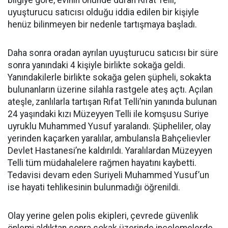
bilgiye göre, evinin önünde duran Rıfat Telli,
uyuşturucu satıcısı olduğu iddia edilen bir kişiyle
henüz bilinmeyen bir nedenle tartışmaya başladı.
Daha sonra oradan ayrılan uyuşturucu satıcısı bir süre
sonra yanındaki 4 kişiyle birlikte sokağa geldi.
Yanındakilerle birlikte sokağa gelen şüpheli, sokakta
bulunanların üzerine silahla rastgele ateş açtı. Açılan
ateşle, zanlılarla tartışan Rıfat Telli’nin yanında bulunan
24 yaşındaki kızı Müzeyyen Telli ile komşusu Suriye
uyruklu Muhammed Yusuf yaralandı. Şüpheliler, olay
yerinden kaçarken yaralılar, ambulansla Bahçelievler
Devlet Hastanesi’ne kaldırıldı. Yaralılardan Müzeyyen
Telli tüm müdahalelere rağmen hayatını kaybetti.
Tedavisi devam eden Suriyeli Muhammed Yusuf’un
ise hayati tehlikesinin bulunmadığı öğrenildi.
Olay yerine gelen polis ekipleri, çevrede güvenlik