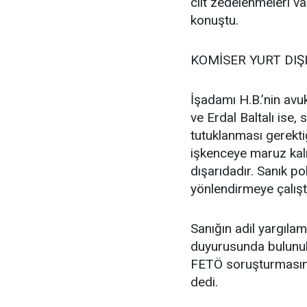
cilt zedelenmeleri v
konuştu.
KOMİSER YURT DIŞ
İşadamı H.B.’nin avu
ve Erdal Baltalı ise,
tutuklanması gerektiğ
işkenceye maruz kal
dışarıdadır. Sanık pol
yönlendirmeye çalıştı
Sanığın adil yargıla
duyurusunda bulunuls
FETÖ soruşturmasında
dedi.