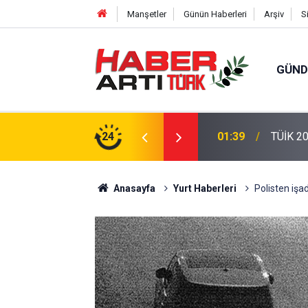
Manşetler
Günün Haberleri
Arşiv
S
GÜN
eri: Türkiye'de Doğurganlık Düşüşte
24
22:47
16 Madd
Anasayfa
Yurt Haberleri
Polisten işa