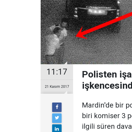
11:17
Polisten iş
işkencesind
21 Kasım 2017
Mardin'de bir po
biri komiser 3 po
ilgili süren dav