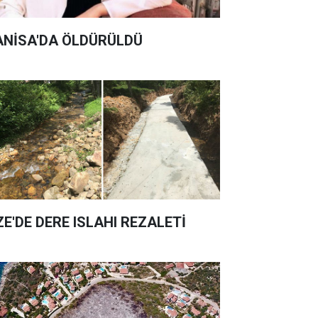
NİSA'DA ÖLDÜRÜLDÜ
ZE'DE DERE ISLAHI REZALETİ