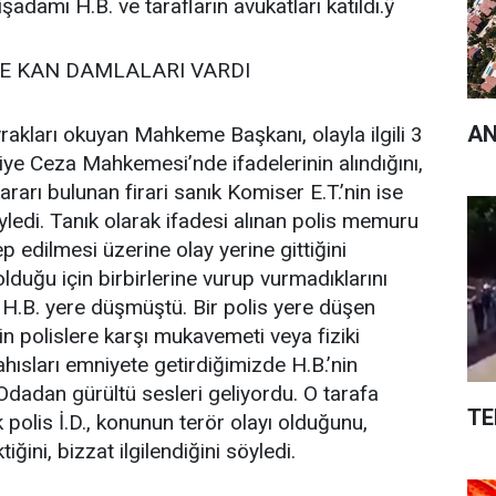
işadamı H.B. ve tarafların avukatları katıldı.ÿ
DE KAN DAMLALARI VARDI
AN
kları okuyan Mahkeme Başkanı, olayla ilgili 3
iye Ceza Mahkemesi’nde ifadelerinin alındığını,
arı bulunan firari sanık Komiser E.T.’nin ise
ledi. Tanık olarak ifadesi alınan polis memuru
ep edilmesi üzerine olay yerine gittiğini
 olduğu için birbirlerine vurup vurmadıklarını
 H.B. yere düşmüştü. Bir polis yere düşen
’nin polislere karşı mukavemeti veya fiziki
hısları emniyete getirdiğimizde H.B.’nin
Odadan gürültü sesleri geliyordu. O tarafa
TE
 polis İ.D., konunun terör olayı olduğunu,
ini, bizzat ilgilendiğini söyledi.