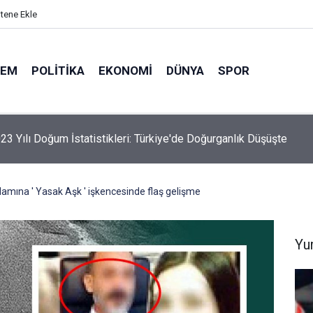
itene Ekle
DEM
POLITIKA
EKONOMI
DÜNYA
SPOR
elik Maden Kanunu Teklif Kabul Edildi
damına ' Yasak Aşk ' işkencesinde flaş gelişme
Yu