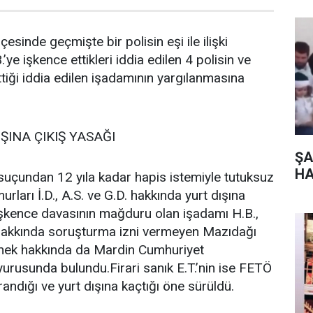
çesinde geçmişte bir polisin eşi ile ilişki
ye işkence ettikleri iddia edilen 4 polisin ve
iği iddia edilen işadamının yargılanmasına
ŞINA ÇIKIŞ YASAĞI
ŞA
HA
suçundan 12 yıla kadar hapis istemiyle tutuksuz
rları İ.D., A.S. ve G.D. hakkında yurt dışına
İşkence davasının mağduru olan işadamı H.B.,
hakkında soruşturma izni vermeyen Mazıdağı
nek hakkında da Mardin Cumhuriyet
urusunda bulundu.Firari sanık E.T.’nin ise FETÖ
ndığı ve yurt dışına kaçtığı öne sürüldü.