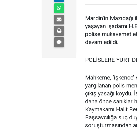
Mardin’in Mazıdağı il
yaşayan işadamı H.B.’
polise mukavemet ett
devam edildi.
POLİSLERE YURT DI
Mahkeme, ’işkence’ 
yargılanan polis memu
çıkış yasağı koydu. 
daha önce sanıklar 
Kaymakamı Halit Be
Başsavcılığa suç duy
soruşturmasından ara