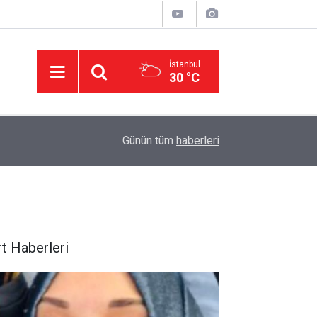
İstanbul
30 °C
11:32
DEVA Partisi'nde Büyük Kongre Hazırlıkları Başl
Günün tüm
haberleri
rt Haberleri