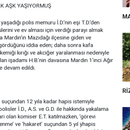
AK AŞK YAŞIYORMUŞ
MA
yaşadığı polis memuru İ.D.’nin eşi T.D.’den
ülerini ve ev alması için verdiği parayı almak
a Mardin’in Mazıdağı ilçesine giden ve
 gördüğünü iddia eden; daha sonra kafa
kemiği kırığı ve akciğer yaralanması nedeniyle
lan işadamı H.B.’nin davasına Mardin 1’inci Ağır
 devam edildi.
Rİ
 suçundan 12 yıla kadar hapis istemiyle
olisler İ.D., A.S. ve G.D. ile hakkında yakalama
rari olan komiser E.T. katılmazken, ’görevi
enme’ ve ’hakaret’ suçundan 5 yıl ÿhapis