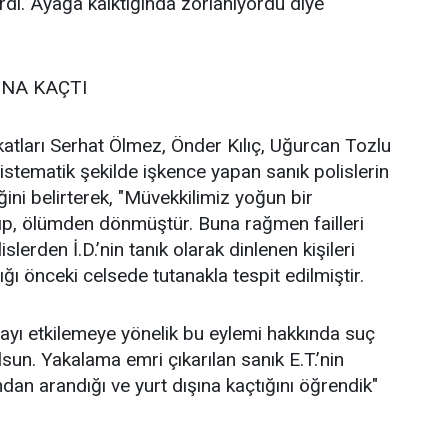
ardı. Ayağa kalktığında zorlanıyordu"diye
INA KAÇTI
katları Serhat Ölmez, Önder Kılıç, Uğurcan Tozlu
 sistematik şekilde işkence yapan sanık polislerin
ini belirterek, "Müvekkilimiz yoğun bir
ıp, ölümden dönmüştür. Buna rağmen failleri
islerden İ.D.’nin tanık olarak dinlenen kişileri
ğı önceki celsede tutanakla tespit edilmiştir.
mayı etkilemeye yönelik bu eylemi hakkında suç
un. Yakalama emri çıkarılan sanık E.T.’nin
n arandığı ve yurt dışına kaçtığını öğrendik"