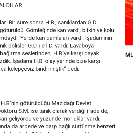
ALDILAR
ar. Bir süre sonra H.B., sanıklardan G.D.
götürüldü. Gömleğinde kan vardı, bitkin ve kolu
mdaydı. Yerde kan damlaları vardı. İşadamının
k polisler G.D. ile İ.D. vardı. Lavaboya
bağırma seslerinden, H.B.’ye karşı dayak
MU
zdik. İşadamı H.B. olay yerinde bize karşı
ca kelepçesiz bindirmiştik" dedi.
 H.B.’nin götürüldüğü Mazıdağı Devlet
ktoru S.M. ise tanık olarak verdiği ifade de,
 kan geliyordu ve yüzünde morluklar vardı.
ında da arbede ve darp bağlı sürtünme benzeri