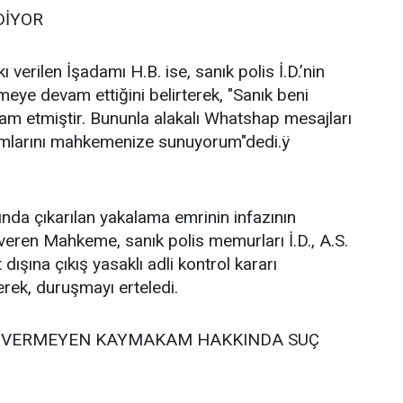
DİYOR
erilen İşadamı H.B. ise, sanık polis İ.D.’nin
meye devam ettiğini belirterek, "Sanık beni
m etmiştir. Bununla alakalı Whatshap mesajları
mlarını mahkemenize sunuyorum"dedi.ÿ
kında çıkarılan yakalama emrinin infazının
eren Mahkeme, sanık polis memurları İ.D., A.S.
dışına çıkış yasaklı adli kontrol kararı
rek, duruşmayı erteledi.
İ VERMEYEN KAYMAKAM HAKKINDA SUÇ