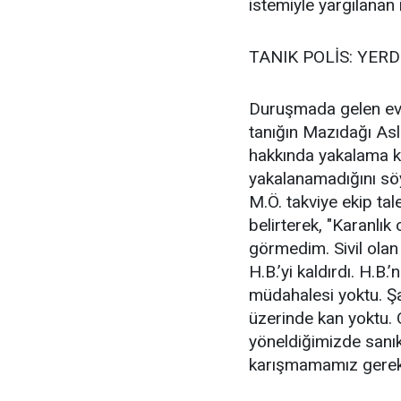
istemiyle yargılanan 
TANIK POLİS: YER
Duruşmada gelen evra
tanığın Mazıdağı Asl
hakkında yakalama kar
yakalanamadığını söy
M.Ö. takviye ekip tal
belirterek, "Karanlık
görmedim. Sivil olan
H.B.’yi kaldırdı. H.B.
müdahalesi yoktu. Şa
üzerinde kan yoktu. 
yöneldiğimizde sanık
karışmamamız gerektiğ