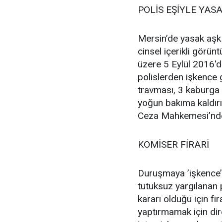
POLİS EŞİYLE YAS
Mersin’de yasak aşk 
cinsel içerikli görünt
üzere 5 Eylül 2016'd
polislerden işkence
travması, 3 kaburga 
yoğun bakıma kaldırı
Ceza Mahkemesi’nde
KOMİSER FİRARİ
Duruşmaya ’işkence’
tutuksuz yargılanan p
kararı olduğu için fi
yaptırmamak için dir