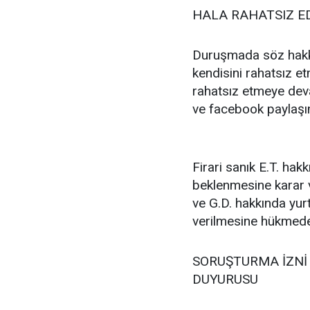
HALA RAHATSIZ E
Duruşmada söz hakkı v
kendisini rahatsız et
rahatsız etmeye deva
ve facebook paylaşı
Firari sanık E.T. hak
beklenmesine karar v
ve G.D. hakkında yurt 
verilmesine hükmede
SORUŞTURMA İZN
DUYURUSU