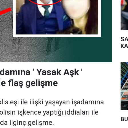
SA
KA
adamına ' Yasak Aşk '
e flaş gelişme
lis eşi ile ilişki yaşayan işadamına
lisin işkence yaptığı iddiaları ile
BU
ada ilginç gelişme.