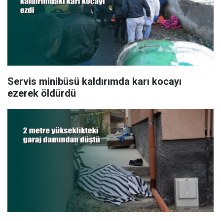
Servis minibüsü kaldırımda karı kocayı
ezerek öldürdü