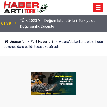
TÜİK 2023 Yılı Doğum İstatistikleri: Türkiye'de
01:39
Doğurganlık Düşüşte
22:47
16 Maddelik Maden Kanunu Teklif Kabul Edildi
Anasayfa
Yurt Haberleri
Adana'da korkunç olay: 5 gün
boyunca darp edildi, tecavüze uğradı