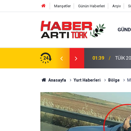
Manşetler
Günün Haberleri
Arşiv
S
GÜN
eri: Türkiye'de Doğurganlık Düşüşte
24
22:47
16 Madd
Anasayfa
Yurt Haberleri
Bölge
M