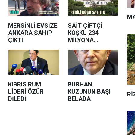
MA
MERSİNLİ EVSİZE
SAİT ÇİFTÇİ
ANKARA SAHİP
KÖŞKÜ 234
ÇIKTI
MİLYONA
SATILIYOR
KIBRIS RUM
BURHAN
LİDERİ ÖZÜR
KUZUNUN BAŞI
Rİ
DİLEDİ
BELADA