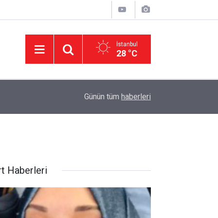
İstanbul
28 °C
11:32
DEVA Partisi'nde Büyük Kongre Hazırlıkları Başl
Günün tüm
haberleri
rt Haberleri