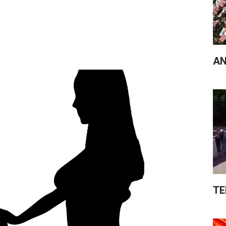
AN
TE