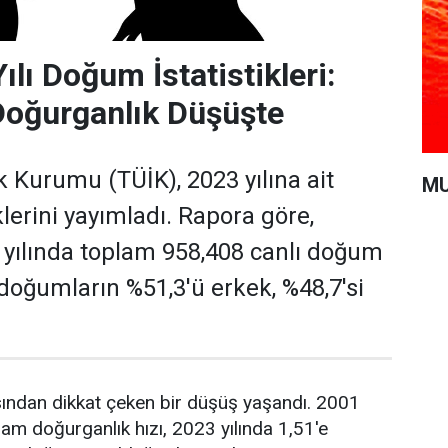
lı Doğum İstatistikleri:
Doğurganlık Düşüşte
ik Kurumu (TÜİK), 2023 yılına ait
MU
lerini yayımladı. Rapora göre,
 yılında toplam 958,408 canlı doğum
 doğumların %51,3'ü erkek, %48,7'si
sından dikkat çeken bir düşüş yaşandı. 2001
lam doğurganlık hızı, 2023 yılında 1,51'e