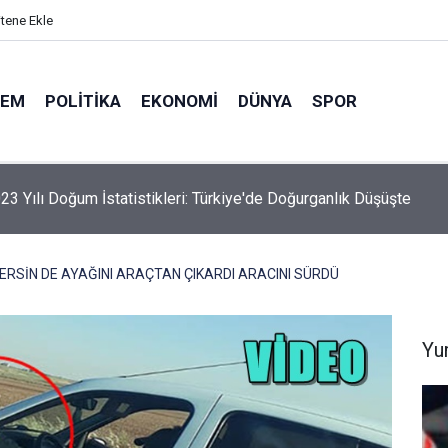
itene Ekle
DEM
POLITIKA
EKONOMI
DÜNYA
SPOR
elik Maden Kanunu Teklif Kabul Edildi
ERSİN DE AYAĞINI ARAÇTAN ÇIKARDI ARACINI SÜRDÜ
Yu