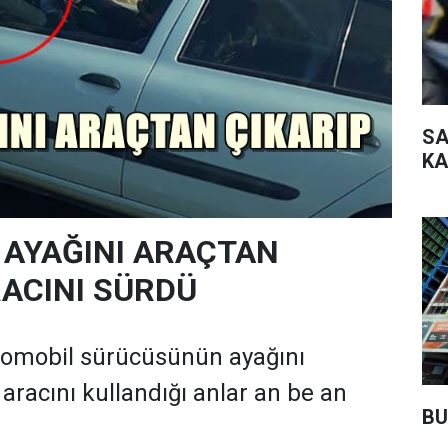
SA
KA
 AYAĞINI ARAÇTAN
RACINI SÜRDÜ
tomobil sürücüsünün ayağını
aracını kullandığı anlar an be an
BU