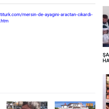
titurk.com/mersin-de-ayagini-aractan-cikardi-
.htm
ŞA
HA