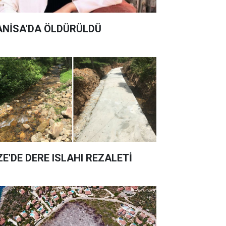
NİSA'DA ÖLDÜRÜLDÜ
ZE'DE DERE ISLAHI REZALETİ