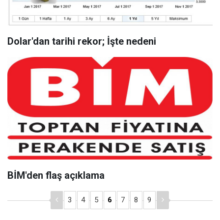
Dolar'dan tarihi rekor; İşte nedeni
BİM'den flaş açıklama
3
4
5
6
7
8
9