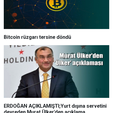
Bitcoin rüzgarı tersine döndü
ERDOĞAN AÇIKLAMIŞTI;Yurt dışına servetini
devreden Murat Ülker'den açıklama