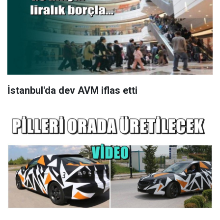
İstanbul'da dev AVM iflas etti