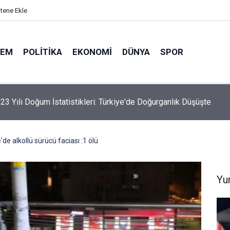
itene Ekle
DEM
POLITIKA
EKONOMI
DÜNYA
SPOR
elik Maden Kanunu Teklif Kabul Edildi
e alkollü sürücü faciası :1 ölü
Yu