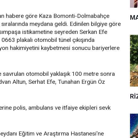
alan habere göre Kaza Bomonti-Dolmabahçe
MA
 sıralarında meydana geldi. Edinilen bilgiye göre
ımpaşa istikametine seyreden Serkan Efe
0663 plakalı otomobil tünel çıkışında
yon hakimiyetini kaybetmesi sonucu bariyerlere
e savrulan otomobil yaklaşık 100 metre sonra
ıdvan Altun, Serhat Efe, Tunahan Ergün Öz
Rİ
rine polis, ambulans ve itfaiye ekipleri sevk
eydanı Eğitim ve Araştırma Hastanesi'ne