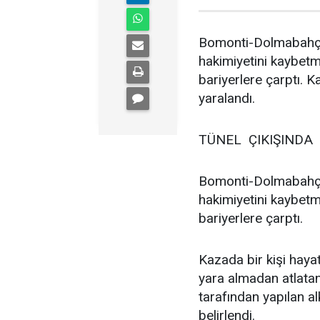
Bomonti-Dolmabahçe 
hakimiyetini kaybet
bariyerlere çarptı. K
yaralandı.
TÜNEL ÇIKIŞINDA
Bomonti-Dolmabahçe 
hakimiyetini kaybet
bariyerlere çarptı.
Kazada bir kişi hayat
yara almadan atlatan
tarafından yapılan a
belirlendi.