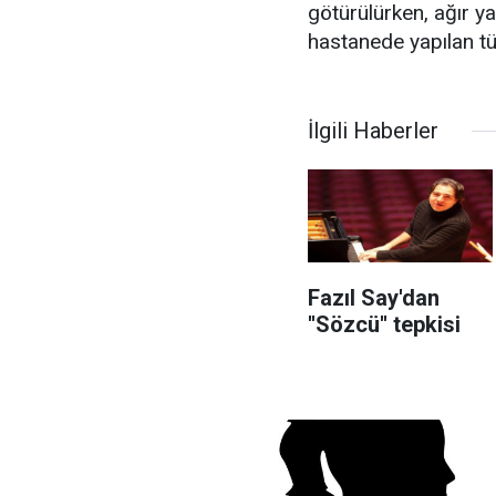
götürülürken, ağır ya
hastanede yapılan t
İlgili Haberler
Fazıl Say'dan
''Sözcü'' tepkisi