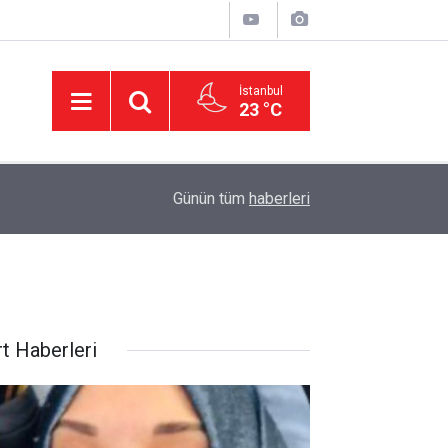
İstanbul
23 °C
11:32
DEVA Partisi'nde Büyük Kongre Hazırlıkları Başl
Günün tüm
haberleri
rt Haberleri