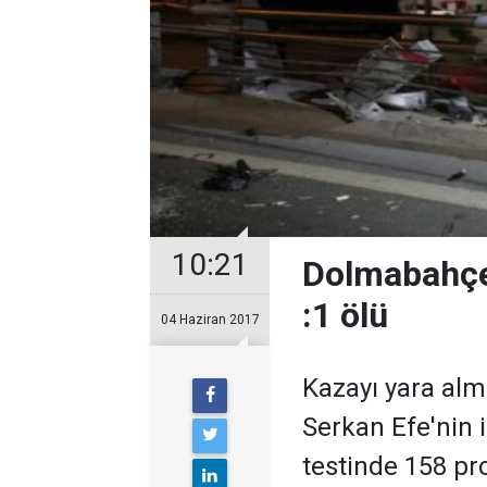
10:21
Dolmabahçe'
:1 ölü
04 Haziran 2017
Kazayı yara al
Serkan Efe'nin i
testinde 158 pro