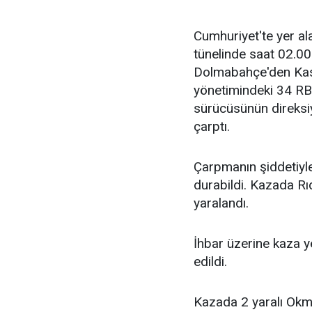
Cumhuriyet'te yer 
tünelinde saat 02.00
Dolmabahçe'den Kas
yönetimindeki 34 RB 
sürücüsünün direksi
çarptı.
Çarpmanın şiddetiyl
durabildi. Kazada R
yaralandı.
İhbar üzerine kaza ye
edildi.
Kazada 2 yaralı Okm