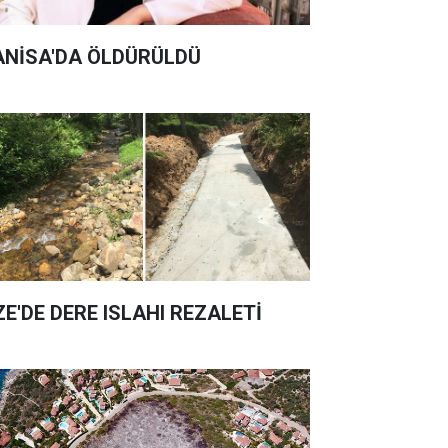
NİSA'DA ÖLDÜRÜLDÜ
ZE'DE DERE ISLAHI REZALETİ