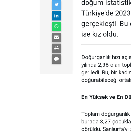
doğum istatistik
Türkiye'de 2023
gerçekleşti. Bu
ise kız oldu.
Doğurganlık hızı açı
yılında 2,38 olan top
geriledi. Bu, bir k
doğurabileceği ortal
En Yüksek ve En Dü
Toplam doğurganlık h
burada 3,27 çocukla 
görüldü. Şanlıurfa'yı