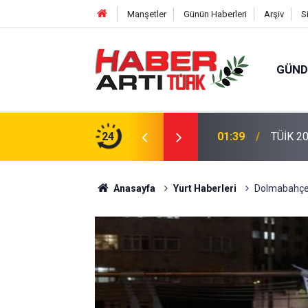
Manşetler
Günün Haberleri
Arşiv
S
GÜN
eri: Türkiye'de Doğurganlık Düşüşte
24
22:47
16 Madd
Anasayfa
Yurt Haberleri
Dolmabahçe'd