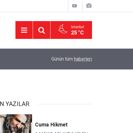
İstanbul
25 °C
22:47
16 Maddelik Maden Kanunu Teklif Kabul Edildi
Günün tüm
haberleri
N YAZILAR
Cuma
Hikmet