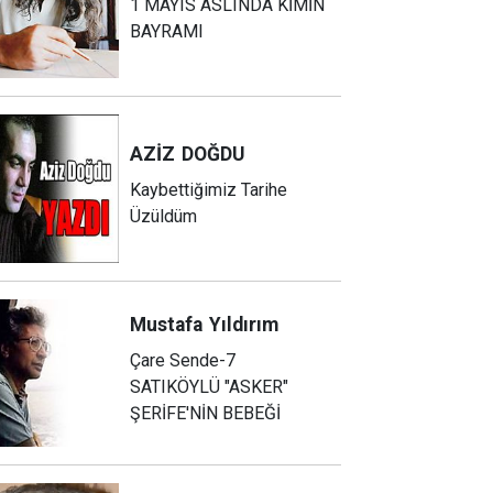
1 MAYIS ASLINDA KİMİN
BAYRAMI
AZİZ
DOĞDU
Kaybettiğimiz Tarihe
Üzüldüm
Mustafa
Yıldırım
Çare Sende-7
SATIKÖYLÜ "ASKER"
ŞERİFE'NİN BEBEĞİ