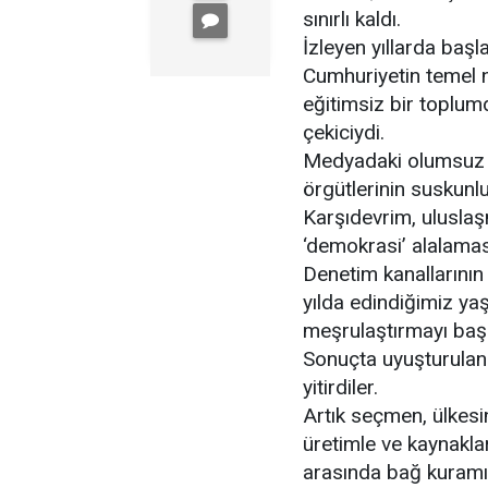
sınırlı kaldı.
İzleyen yıllarda baş
Cumhuriyetin temel ni
eğitimsiz bir toplumd
çekiciydi.
Medyadaki olumsuz s
örgütlerinin suskunl
Karşıdevrim, uluslaş
‘demokrasi’ alalamas
Denetim kanallarının
yılda edindiğimiz ya
meşrulaştırmayı baş
Sonuçta uyuşturulan k
yitirdiler.
Artık seçmen, ülkesini
üretimle ve kaynakla
arasında bağ kuramıy