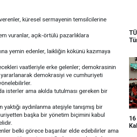
verenler, küresel sermayenin temsilcilerine
TÜ
em vuranlar, açık-örtülü pazarlıklara
Tü
rına yemin edenler, laikliğin kökünü kazımaya
cekleri vaatleriyle erke gelenler; demokrasinin
 yararlanarak demokrasiyi ve cumhuriyeti
nelebilirler.
da isterler ama akılda tutulması gereken bir
n yaktığı aydınlanma ateşiyle tanışmış bir
riyetten başka bir yönetim biçimini kabul
16
lidir.
Ka
nler belki görece başarılar elde edebilirler ama