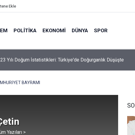
itene Ekle
DEM
POLITIKA
EKONOMI
DÜNYA
SPOR
23 Yılı Doğum İstatistikleri: Türkiye'de Doğurganlık Düşüşte
MHURİYET BAYRAMI
SO
Çetin
üm Yazıları >