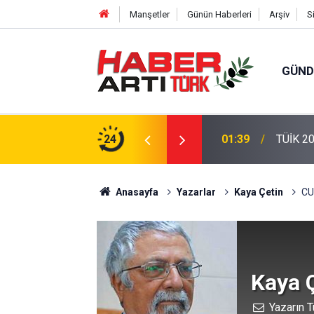
Manşetler
Günün Haberleri
Arşiv
S
GÜN
ra'dan Kabine Geldi!"
24
01:39
TÜİK 20
Anasayfa
Yazarlar
Kaya Çetin
CU
Kaya 
Yazarın T