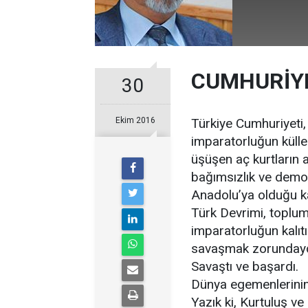
CUMHURİY
30
Ekim 2016
Türkiye Cumhuriyeti,
imparatorluğun külle
üşüşen aç kurtların a
bağımsızlık ve demok
Anadolu’ya olduğu ka
Türk Devrimi, toplu
imparatorluğun kalıt
savaşmak zorunday
Savaştı ve başardı.
Dünya egemenlerinin, 
Yazık ki, Kurtuluş v