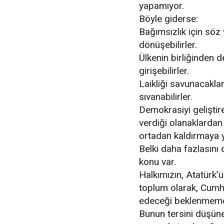
yapamıyor.
Böyle giderse:
Bağımsızlık için söz 
dönüşebilirler.
Ülkenin birliğinden d
girişebilirler.
Laikliği savunacakla
sıvanabilirler.
Demokrasiyi geliştire
verdiği olanaklardan
ortadan kaldırmaya yö
Belki daha fazlasını 
konu var.
Halkımızın, Atatürk’ü
toplum olarak, Cumhu
edeceği beklenmeme
Bunun tersini düşüne