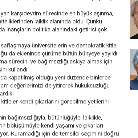
layan karşıdevrim sürecinde en büyük aşınma,
teliklerinden laiklik alanında oldu. Çünkü
a inançların politika alanındaki getirisi çok
aflaşmaya üniversitelerin ve demokratik kitle
uğu da eklenince çürüme bütün bünyeye yayıldı.
ma sürecini ve bağımsızlığı askıya almak için
ını kullandı.
 da kapatılmış olduğu yeni düzende binlerce
şam değerlerimizi de yitirerek hukuksuzluğu
ardık.
itleler kendi çıkarlarını görebilme yetilerini
n bağımsızlığıyla, bütünlüğüyle, laiklikle,
rın bölüşümüyle kendi yaşamı ve çıkarları
or. Kuramadığı için de temsilci seçimini doğru