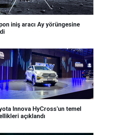
pon iniş aracı Ay yörüngesine
di
yota Innova HyCross'un temel
llikleri açıklandı