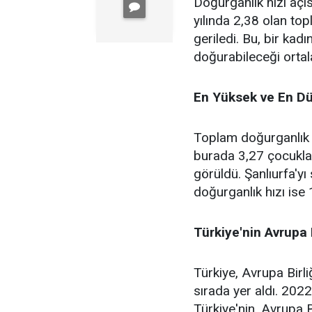
Doğurganlık hızı açı
yılında 2,38 olan top
geriledi. Bu, bir k
doğurabileceği ortal
En Yüksek ve En Dü
Toplam doğurganlık h
burada 3,27 çocukla 
görüldü. Şanlıurfa'yı
doğurganlık hızı ise 
Türkiye'nin Avrupa B
Türkiye, Avrupa Birli
sırada yer aldı. 202
Türkiye'nin, Avrupa B