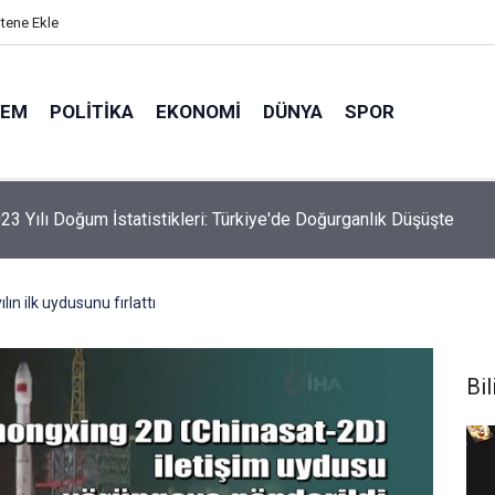
itene Ekle
DEM
POLITIKA
EKONOMI
DÜNYA
SPOR
23 Yılı Doğum İstatistikleri: Türkiye'de Doğurganlık Düşüşte
elik Maden Kanunu Teklif Kabul Edildi
ılın ilk uydusunu fırlattı
Bi