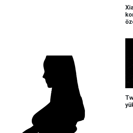
Xi
ko
öz
Tw
yük