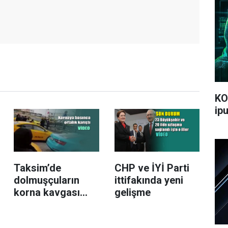
KO
ipu
Taksim’de
CHP ve İYİ Parti
dolmuşçuların
ittifakında yeni
korna kavgası
gelişme
kamerada