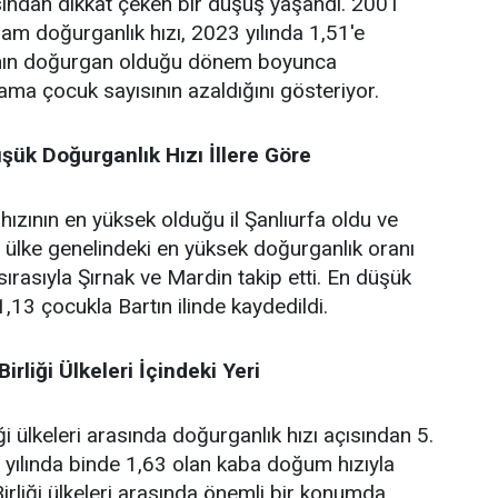
sından dikkat çeken bir düşüş yaşandı. 2001
lam doğurganlık hızı, 2023 yılında 1,51'e
adının doğurgan olduğu dönem boyunca
ama çocuk sayısının azaldığını gösteriyor.
şük Doğurganlık Hızı İllere Göre
ızının en yüksek olduğu il Şanlıurfa oldu ve
ülke genelindeki en yüksek doğurganlık oranı
 sırasıyla Şırnak ve Mardin takip etti. En düşük
1,13 çocukla Bartın ilinde kaydedildi.
irliği Ülkeleri İçindeki Yeri
ği ülkeleri arasında doğurganlık hızı açısından 5.
2 yılında binde 1,63 olan kaba doğum hızıyla
irliği ülkeleri arasında önemli bir konumda