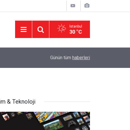
İstanbul
30 °C
11:32
DEVA Partisi'nde Büyük Kongre Hazırlıkları Başl
Günün tüm
haberleri
lim & Teknoloji