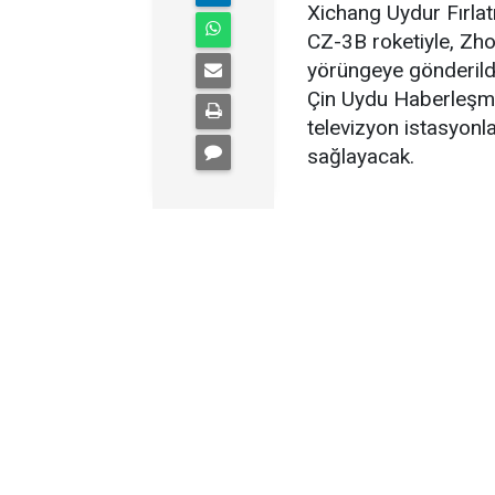
Xichang Uydur Fırla
CZ-3B roketiyle, Zh
yörüngeye gönderildi.
Çin Uydu Haberleşme
televizyon istasyonla
sağlayacak.