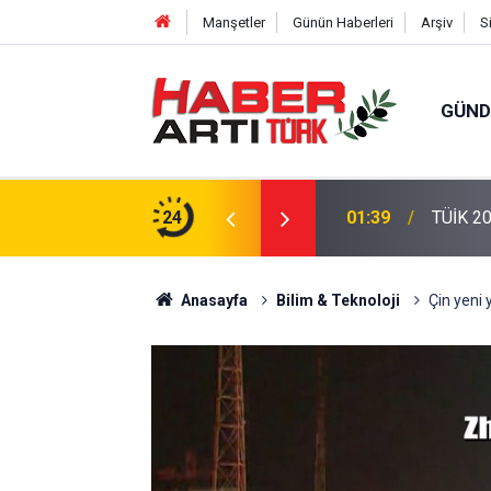
Manşetler
Günün Haberleri
Arşiv
S
GÜN
01:39
TÜİK 20
24
22:47
16 Madd
Anasayfa
Bilim & Teknoloji
Çin yeni y