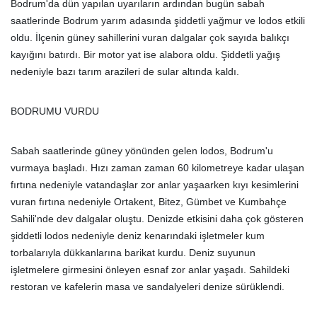
Bodrum'da dün yapılan uyarıların ardından bugün sabah
saatlerinde Bodrum yarım adasında şiddetli yağmur ve lodos etkili
oldu. İlçenin güney sahillerini vuran dalgalar çok sayıda balıkçı
kayığını batırdı. Bir motor yat ise alabora oldu. Şiddetli yağış
nedeniyle bazı tarım arazileri de sular altında kaldı.
BODRUMU VURDU
Sabah saatlerinde güney yönünden gelen lodos, Bodrum'u
vurmaya başladı. Hızı zaman zaman 60 kilometreye kadar ulaşan
fırtına nedeniyle vatandaşlar zor anlar yaşaarken kıyı kesimlerini
vuran fırtına nedeniyle Ortakent, Bitez, Gümbet ve Kumbahçe
Sahili'nde dev dalgalar oluştu. Denizde etkisini daha çok gösteren
şiddetli lodos nedeniyle deniz kenarındaki işletmeler kum
torbalarıyla dükkanlarına barikat kurdu. Deniz suyunun
işletmelere girmesini önleyen esnaf zor anlar yaşadı. Sahildeki
restoran ve kafelerin masa ve sandalyeleri denize sürüklendi.