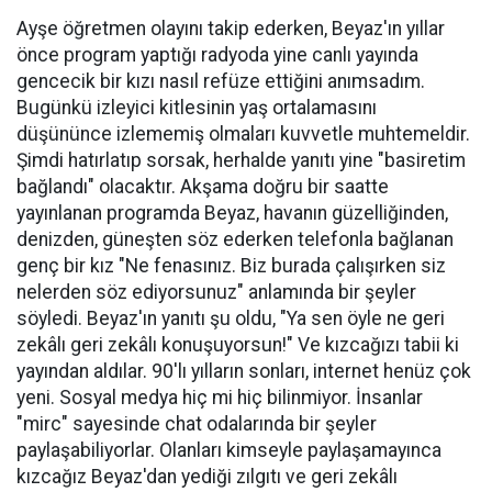
Ayşe öğretmen olayını takip ederken, Beyaz'ın yıllar
önce program yaptığı radyoda yine canlı yayında
gencecik bir kızı nasıl refüze ettiğini anımsadım.
Bugünkü izleyici kitlesinin yaş ortalamasını
düşününce izlememiş olmaları kuvvetle muhtemeldir.
Şimdi hatırlatıp sorsak, herhalde yanıtı yine "basiretim
bağlandı" olacaktır. Akşama doğru bir saatte
yayınlanan programda Beyaz, havanın güzelliğinden,
denizden, güneşten söz ederken telefonla bağlanan
genç bir kız "Ne fenasınız. Biz burada çalışırken siz
nelerden söz ediyorsunuz" anlamında bir şeyler
söyledi. Beyaz'ın yanıtı şu oldu, "Ya sen öyle ne geri
zekâlı geri zekâlı konuşuyorsun!" Ve kızcağızı tabii ki
yayından aldılar. 90'lı yılların sonları, internet henüz çok
yeni. Sosyal medya hiç mi hiç bilinmiyor. İnsanlar
"mirc" sayesinde chat odalarında bir şeyler
paylaşabiliyorlar. Olanları kimseyle paylaşamayınca
kızcağız Beyaz'dan yediği zılgıtı ve geri zekâlı