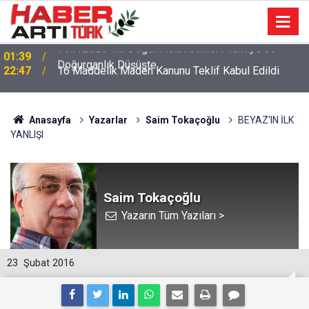
22:47
16 Maddelik Maden Kanunu Teklif Kabul Edildi
Anasayfa
Yazarlar
Saim Tokaçoğlu
BEYAZ'IN İLK
YANLIŞI
Saim Tokaçoğlu
Yazarın Tüm Yazıları >
23
Şubat 2016