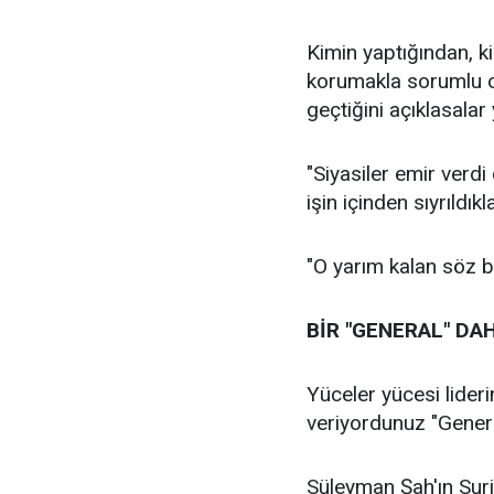
Kimin yaptığından, ki
korumakla sorumlu ola
geçtiğini açıklasalar
"Siyasiler emir ver
işin içinden sıyrıldıkl
"O yarım kalan söz 
BİR "GENERAL" DAH
Yüceler yücesi lideri
veriyordunuz "Genera
Süleyman Şah'ın Suriy