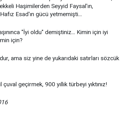
Mekkeli Haşimilerden Seyyid Faysal'ın,
Hafız Esad'ın gücü yetmemişti...
şınınca "İyi oldu" demiştiniz... Kimin için iyi
min için?
rdur, ama siz yine de yukarıdaki satırları sözcük
çuval geçirmek, 900 yıllık türbeyi yıktınız!
016