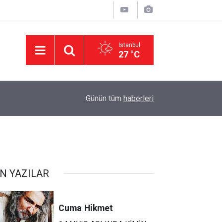
İstanbul
27 °C
11:32
DEVA Partisi'nde Büyük Kongre Hazırlıkları Başl
Günün tüm
haberleri
N YAZILAR
Cuma
Hikmet