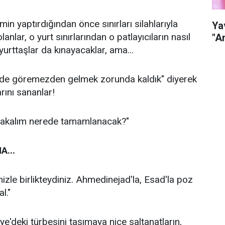
min yaptırdığından önce sınırları silahlarıyla
Ya
nlar, o yurt sınırlarından o patlayıcıların nasıl
"A
 yurttaşlar da kınayacaklar, ama...
di de göremezden gelmek zorunda kaldık" diyerek
arını sananlar!
bakalım nerede tamamlanacak?"
A...
nizle birlikteydiniz. Ahmedinejad'la, Esad'la poz
l."
e'deki türbesini taşımaya nice saltanatların,