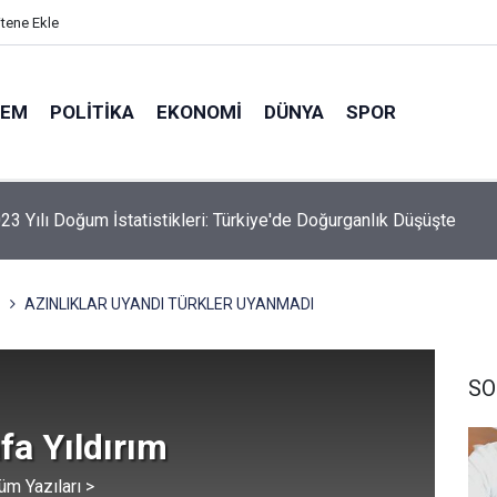
itene Ekle
DEM
POLITIKA
EKONOMI
DÜNYA
SPOR
23 Yılı Doğum İstatistikleri: Türkiye'de Doğurganlık Düşüşte
elik Maden Kanunu Teklif Kabul Edildi
AZINLIKLAR UYANDI TÜRKLER UYANMADI
SO
fa Yıldırım
üm Yazıları >