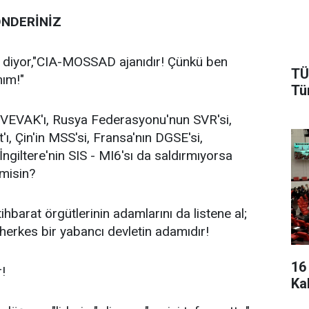
ÖNDERİNİZ
" diyor,"CIA-MOSSAD ajanıdır! Çünkü ben
TÜ
ım!"
Tü
ın VEVAK'ı, Rusya Federasyonu'nun SVR'si,
ı, Çin'in MSS'si, Fransa'nın DGSE'si,
İngiltere'nin SIS - MI6'sı da saldırmıyorsa
 misin?
ihbarat örgütlerinin adamlarını da listene al;
 herkes bir yabancı devletin adamıdır!
16
!
Ka