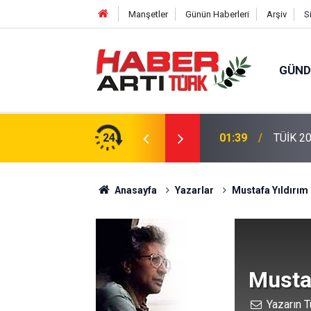
Manşetler
Günün Haberleri
Arşiv
S
GÜN
01:39
TÜİK 20
24
22:47
16 Madd
Anasayfa
Yazarlar
Mustafa Yıldırım
Musta
Yazarın T