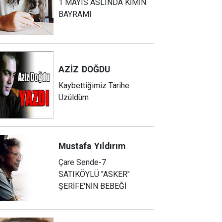
1 MAYIS ASLINDA KİMİN
BAYRAMI
AZİZ
DOĞDU
Kaybettiğimiz Tarihe
Üzüldüm
Mustafa
Yıldırım
Çare Sende-7
SATIKÖYLÜ "ASKER"
ŞERİFE'NİN BEBEĞİ