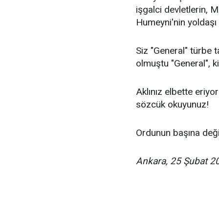
işgalci devletlerin, 
Humeyni'nin yoldaşı 
Siz "General" türbe ta
olmuştu "General", ki
Aklınız elbette eriyo
sözcük okuyunuz!
Ordunun başına değil 
Ankara, 25 Şubat 2