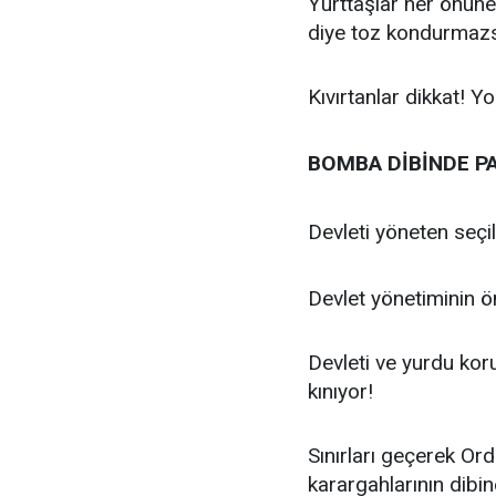
Yurttaşlar her önüne 
diye toz kondurmazsa
Kıvırtanlar dikkat! Y
BOMBA DİBİNDE PA
Devleti yöneten seçil
Devlet yönetiminin ön
Devleti ve yurdu koru
kınıyor!
Sınırları geçerek Or
karargahlarının dibi