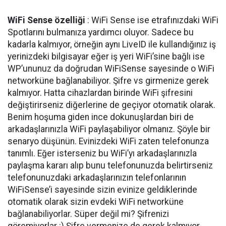
WiFi Sense özelliği
: WiFi Sense ise etrafınızdaki WiFi
Spotlarını bulmanıza yardımcı oluyor. Sadece bu
kadarla kalmıyor, örneğin aynı LiveID ile kullandığınız iş
yerinizdeki bilgisayar eğer iş yeri WiFi’sine bağlı ise
WP’ununuz da doğrudan WiFiSense sayesinde o WiFi
networküne bağlanabiliyor. Şifre vs girmenize gerek
kalmıyor. Hatta cihazlardan birinde WiFi şifresini
değiştirirseniz diğerlerine de geçiyor otomatik olarak.
Benim hoşuma giden ince dokunuşlardan biri de
arkadaşlarınızla WiFi paylaşabiliyor olmanız. Şöyle bir
senaryo düşünün. Evinizdeki WiFi zaten telefonunza
tanımlı. Eğer isterseniz bu WiFi’yı arkadaşlarınızla
paylaşma kararı alıp bunu telefonunuzda belirtirseniz
telefonunuzdaki arkadaşlarınızın telefonlarının
WiFiSense’i sayesinde sizin evinize geldiklerinde
otomatik olarak sizin evdeki WiFi networküne
bağlanabiliyorlar. Süper değil mi? Şifrenizi
göremiyorlar
:)
Şifre vermenize de gerek kalmıyor