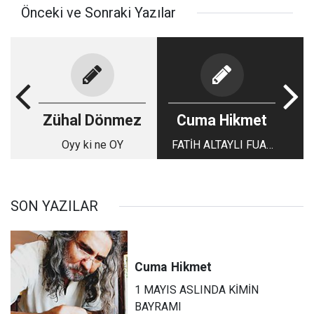
Önceki ve Sonraki Yazılar
Zühal Dönmez
Cuma Hikmet
Oyy ki ne OY
FATİH ALTAYLI FUAT
AVNİ'Yİ BULMUŞ
SON YAZILAR
Cuma
Hikmet
1 MAYIS ASLINDA KİMİN
BAYRAMI