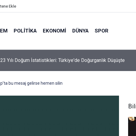
itene Ekle
DEM
POLITIKA
EKONOMI
DÜNYA
SPOR
elik Maden Kanunu Teklif Kabul Edildi
’ta bu mesaj gelirse hemen silin
Bi