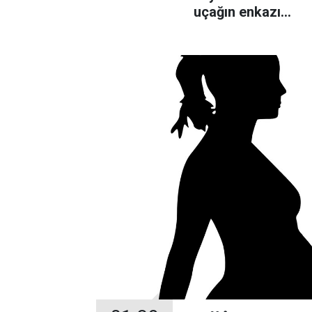
uçağın enkazı
bulundu