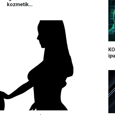
kozmetik
ürünlerine ceza
yağdırdı
KO
ipu