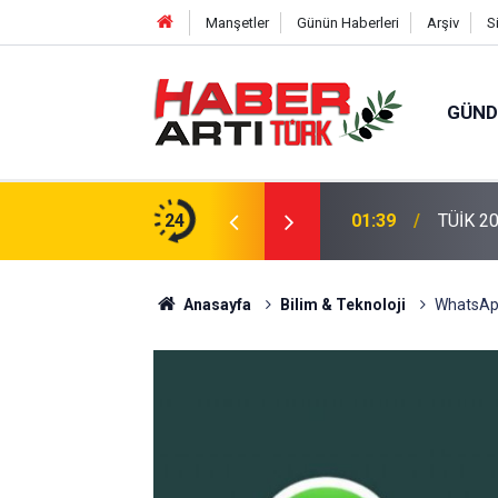
Manşetler
Günün Haberleri
Arşiv
S
GÜN
eri: Türkiye'de Doğurganlık Düşüşte
24
22:47
16 Madd
Anasayfa
Bilim & Teknoloji
WhatsApp