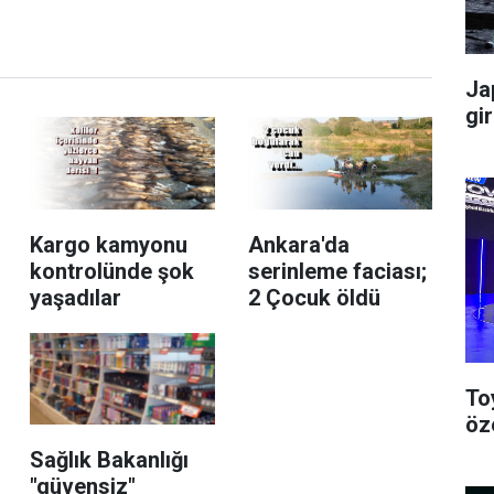
Ja
gir
Kargo kamyonu
Ankara'da
kontrolünde şok
serinleme faciası;
yaşadılar
2 Çocuk öldü
To
öze
Sağlık Bakanlığı
"güvensiz"