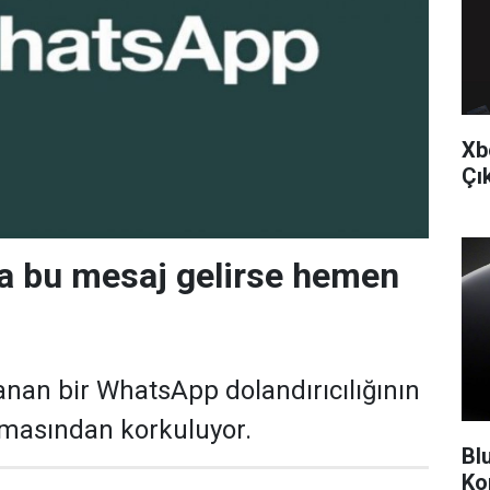
Xb
Çı
a bu mesaj gelirse hemen
şanan bir WhatsApp dolandırıcılığının
amasından korkuluyor.
Bl
Ko