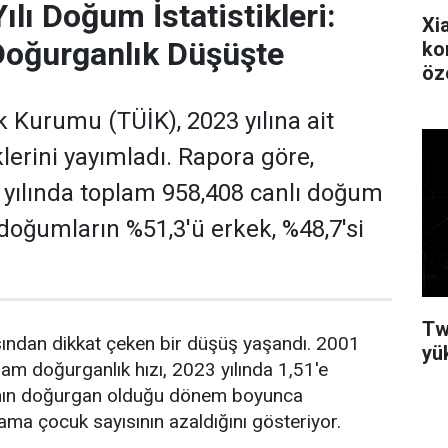
lı Doğum İstatistikleri:
Xi
Doğurganlık Düşüşte
ko
öz
ik Kurumu (TÜİK), 2023 yılına ait
lerini yayımladı. Rapora göre,
 yılında toplam 958,408 canlı doğum
 doğumların %51,3'ü erkek, %48,7'si
Tw
sından dikkat çeken bir düşüş yaşandı. 2001
yük
lam doğurganlık hızı, 2023 yılında 1,51'e
adının doğurgan olduğu dönem boyunca
ama çocuk sayısının azaldığını gösteriyor.