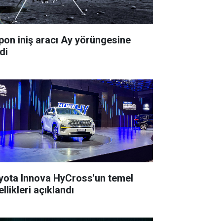
pon iniş aracı Ay yörüngesine
di
yota Innova HyCross'un temel
llikleri açıklandı