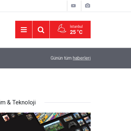
İstanbul
25 °C
11:32
DEVA Partisi'nde Büyük Kongre Hazırlıkları Başl
Günün tüm
haberleri
lim & Teknoloji