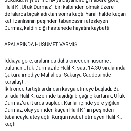
döküldü. Mynet'in DHA'ya Dayandırdığı habere göre,
Halil K., Ufuk Durmaz'ı biri kalbinden olmak üzere
defalarca bıçakladıktan sonra kaçtı. Yaralı halde kaçan
katil zanlısının peşinden tabancasını ateşleyen
Durmaz, kaldırıldığı hastanede hayatını kaybetti.
ARALARINDA HUSUMET VARMIŞ
İddiaya göre, aralarında daha önceden husumet
bulunan Ufuk Durmaz ile Halil K. saat 14.30 sıralarında
Çukurahmediye Mahallesi Sakarya Caddesi'nde
karşılaştı.
İkili önce tartıştı ardından kavga etmeye başladı. Bu
sırada Halil K. üzerinde taşıdığı bıçağı çıkartarak, Ufuk
Durmaz'a art arda sapladı. Kanlar içinde yere yığılan
Durmaz, olay yerinden kaçan Halil K.'nın peşinden
tabancayla ateş açtı. Kurşun isabet etmeyen Halil K.,
kaçtı.