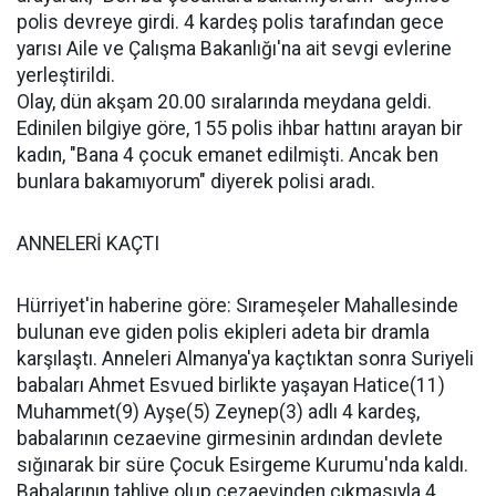
polis devreye girdi. 4 kardeş polis tarafından gece
yarısı Aile ve Çalışma Bakanlığı'na ait sevgi evlerine
yerleştirildi.
Olay, dün akşam 20.00 sıralarında meydana geldi.
Edinilen bilgiye göre, 155 polis ihbar hattını arayan bir
kadın, "Bana 4 çocuk emanet edilmişti. Ancak ben
bunlara bakamıyorum" diyerek polisi aradı.
ANNELERİ KAÇTI
Hürriyet'in haberine göre: Sırameşeler Mahallesinde
bulunan eve giden polis ekipleri adeta bir dramla
karşılaştı. Anneleri Almanya'ya kaçtıktan sonra Suriyeli
babaları Ahmet Esvued birlikte yaşayan Hatice(11)
Muhammet(9) Ayşe(5) Zeynep(3) adlı 4 kardeş,
babalarının cezaevine girmesinin ardından devlete
sığınarak bir süre Çocuk Esirgeme Kurumu'nda kaldı.
Babalarının tahliye olup cezaevinden çıkmasıyla 4