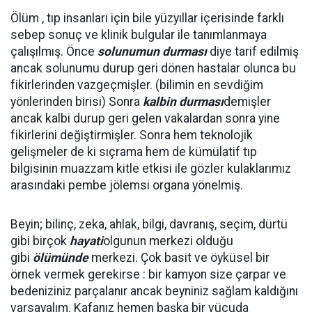
Ölüm , tıp insanları için bile yüzyıllar içerisinde farklı
sebep sonuç ve klinik bulgular ile tanımlanmaya
çalışılmış. Önce
solunumun durması
diye tarif edilmiş
ancak solunumu durup geri dönen hastalar olunca bu
fikirlerinden vazgeçmişler. (bilimin en sevdiğim
yönlerinden birisi) Sonra
kalbin durması
demişler
ancak kalbi durup geri gelen vakalardan sonra yine
fikirlerini değiştirmişler. Sonra hem teknolojik
gelişmeler de ki sıçrama hem de kümülatif tıp
bilgisinin muazzam kitle etkisi ile gözler kulaklarımız
arasındaki pembe jölemsi organa yönelmiş.
Beyin; bilinç, zeka, ahlak, bilgi, davranış, seçim, dürtü
gibi birçok
hayati
olgunun merkezi olduğu
gibi
ölümünde
merkezi. Çok basit ve öyküsel bir
örnek vermek gerekirse : bir kamyon size çarpar ve
bedeniziniz parçalanır ancak beyniniz sağlam kaldığını
varsayalım. Kafanız hemen başka bir vücuda