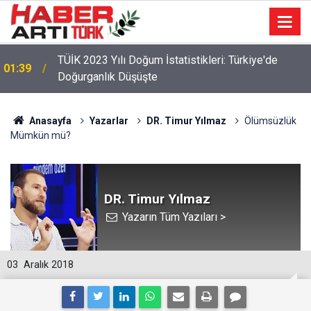
22:47
16 Maddelik Maden Kanunu Teklif Kabul Edildi
Anasayfa
Yazarlar
DR. Timur Yılmaz
Ölümsüzlük
Mümkün mü?
DR. Timur Yılmaz
Yazarın Tüm Yazıları >
03
Aralık 2018