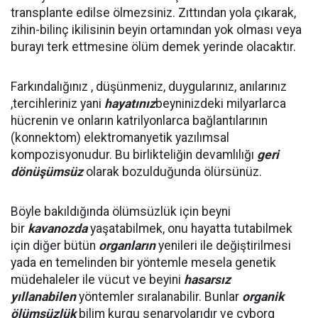
transplante edilse ölmezsiniz. Zıttından yola çıkarak,
zihin-bilinç ikilisinin beyin ortamından yok olması veya
burayı terk ettmesine ölüm demek yerinde olacaktır.
Farkındalığınız , düşünmeniz, duygularınız, anılarınız
,tercihleriniz yani
hayatınız
beyninizdeki milyarlarca
hücrenin ve onların katrilyonlarca bağlantılarının
(konnektom) elektromanyetik yazılımsal
kompozisyonudur. Bu birlikteliğin devamlılığı
geri
dönüşümsüz
olarak bozulduğunda ölürsünüz.
Böyle bakıldığında ölümsüzlük için beyni
bir
kavanozda
yaşatabilmek, onu hayatta tutabilmek
için diğer bütün
organların
yenileri ile değiştirilmesi
yada en temelinden bir yöntemle mesela genetik
müdehaleler ile vücut ve beyini
hasarsız
yıllanabilen
yöntemler sıralanabilir. Bunlar
organik
ölümsüzlük
bilim kurgu senaryolarıdır ve cyborg