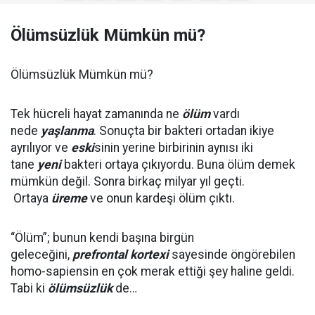
Ölümsüzlük Mümkün mü?
Ölümsüzlük Mümkün mü?
Tek hücreli hayat zamanında ne
ölüm
vardı
nede
yaşlanma
. Sonuçta bir bakteri ortadan ikiye
ayrılıyor ve
eski
sinin yerine birbirinin aynısı iki
tane
yeni
bakteri ortaya çıkıyordu. Buna ölüm demek
mümkün değil. Sonra birkaç milyar yıl geçti.
Ortaya
üreme
ve onun kardeşi ölüm çıktı.
“Ölüm”; bunun kendi başına birgün
geleceğini,
prefrontal kortexi
sayesinde öngörebilen
homo-sapiensin en çok merak ettiği şey haline geldi.
Tabi ki
ölümsüzlük
de…