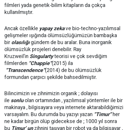
filmleri yada genetik-bilim kitapların da çokça
kullanılmıştır.
Ancak özellikle
yapay zeka
ve bio-techno-yazılımsal
gelişmeler ışığında ölümsüzlüğümüzün bambaşka
bir
olasılığı
gündem de bu aralar. Buna inorganik
ölümsüzlük projeleri denebilir. Ray
Kruzweil’in
Singularty
teorisi ve çok sevdiğim
filmlerden
“Chappie”
(2015) ila
“Transcendence”
(2014) de bu ölümsüzlük
formundan çarpıcı şekilde bahsedilmiştir.
Bilincimizin ve zihnimizin organik ; dolayısı
ile
sonlu
olan ortamından , yazılımsal yöntemler ile bir
makinaya , bilgisayara veya internete aktarabildiğimizi
varsayalım. Bu durumda bu yazıyı yazan
“Timur”
her
ne kadar birgün ölüp gidecekse de ; 1000 yıl sonra
bu
Timur’ un
zihnini taşıyan bir robot ya da bilgisayar ,