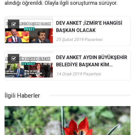
alındığı öğrenildi. Olayla ilgili soruşturma sürüyor.
DEV ANKET ;İZMİR'E HANGİSİ
BAŞKAN OLACAK
25 Şubat 2019 Pazartesi
DEV ANKET AYDIN BÜYÜKŞEHİR
BELEDİYE BAŞKANI KİM
OLACAK
14 Ocak 2019 Pazartesi
İlgili Haberler