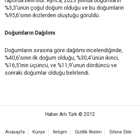
raporda belirtildi. Ayrıca, 2023 yılında doğumların
%3,3'ünün çoğul doğum olduğu ve bu doğumların
%95,6'sının ikizlerden oluştuğu görüldü.
Doğumların Dağılımı
Doğumların sırasına göre dağılımı incelendiğinde,
%40,6'sının ilk doğum olduğu, %30,4'ünün ikinci,
%16,5'inin üçüncü, ve %11,9'unun dördüncü ve
sonraki doğumlar olduğu belirlendi.
Haber Artı Türk © 2012
Anasayfa
Künye
İletişim
Gizlilik İlkeleri
Sitene Ekle