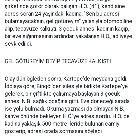
şirketinde şoför olarak çalışan H.Ö. (41), kendisine
adres soran 24 yaşındaki kadına, "Sen bu adresi
bulamayacaksın, gel götüreyim" yalanıyla otomobiline
alıp, tecavüze kalkıştı. 3 çocuk annesi kadının kaçıp,
bir eve sığınmasının ardından yakalanan H.Ö., adliyeye
sevk edildi.
GEL GÖTÜREYİM DEYİP TECAVÜZE KALKIŞTI
Olay dün öğleden sonra, Kartepe'de meydana geldi.
İddiaya göre, Bingöl'den ailesiyle birlikte Kartepe'ye
gelerek, bir çiftlikte çalışmaya başlayan 3 çocuk
annesi N.B. sağlık ocağına gitti. Eve döneceği sırada
ise yolu bulmadı. Okuma yazması da olmayan N.B.,
kahve önünde bekleyen H.Ö.'ye adres sordu. H.Ö. de
kadına yaklaşık 500 metre ileride bulunan camiyi
gösterip, adresi orada sormasını söyledi