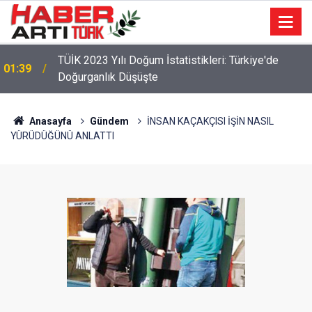
22:47
16 Maddelik Maden Kanunu Teklif Kabul Edildi
Anasayfa
Gündem
İNSAN KAÇAKÇISI İŞİN NASIL
YÜRÜDÜĞÜNÜ ANLATTI