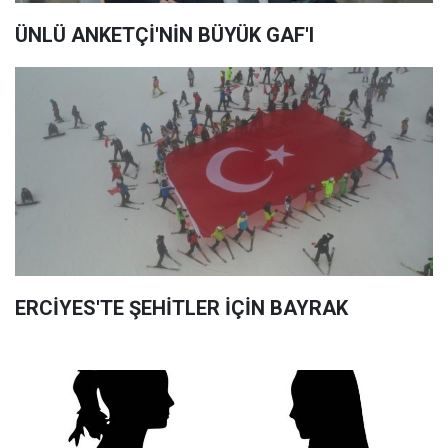
ÜNLÜ ANKETÇİ'NİN BÜYÜK GAF'I
ERCİYES'TE ŞEHİTLER İÇİN BAYRAK