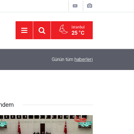
İstanbul
25 °C
11:32
DEVA Partisi'nde Büyük Kongre Hazırlıkları Başl
Günün tüm
haberleri
ndem