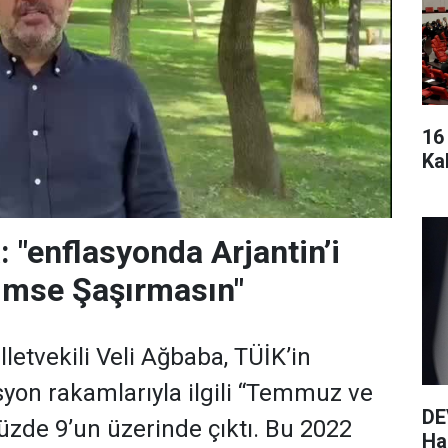
16
Ka
 "enflasyonda Arjantin’i
imse Şaşırmasın"
letvekili Veli Ağbaba, TÜİK’in
asyon rakamlarıyla ilgili “Temmuz ve
DE
yüzde 9’un üzerinde çıktı. Bu 2022
Haz