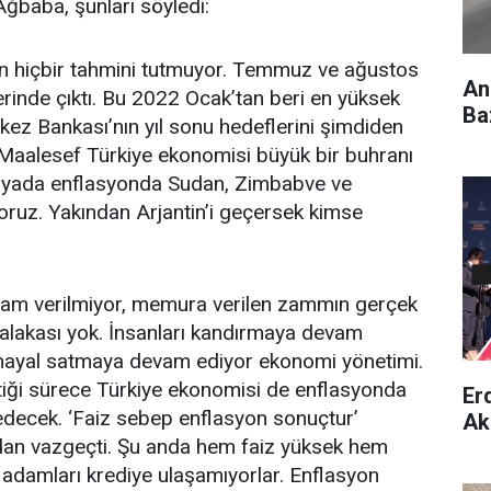
 Ağbaba, şunları söyledi:
n hiçbir tahmini tutmuyor. Temmuz ve ağustos
An
erinde çıktı. Bu 2022 Ocak’tan beri en yüksek
Ba
ez Bankası’nın yıl sonu hedeflerini şimdiden
Maalesef Türkiye ekonomisi büyük bir buhranı
nyada enflasyonda Sudan, Zimbabve ve
yoruz. Yakından Arjantin’i geçersek kimse
am verilmiyor, memura verilen zammın gerçek
ve alakası yok. İnsanları kandırmaya devam
 hayal satmaya devam ediyor ekonomi yönetimi.
tiği sürece Türkiye ekonomisi de enflasyonda
Er
ecek. ‘Faiz sebep enflasyon sonuçtur’
Ak
ndan vazgeçti. Şu anda hem faiz yüksek hem
 adamları krediye ulaşamıyorlar. Enflasyon