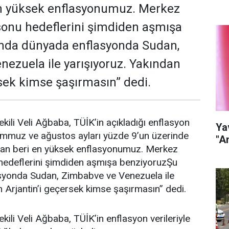
en yüksek enflasyonumuz. Merkez
 sonu hedeflerini şimdiden aşmışa
nda dünyada enflasyonda Sudan,
ezuela ile yarışıyoruz. Yakından
rsek kimse şaşırmasın” dedi.
kili Veli Ağbaba, TÜİK’in açıkladığı enflasyon
Ya
“Temmuz ve ağustos ayları yüzde 9’un üzerinde
"A
’tan beri en yüksek enflasyonumuz. Merkez
 hedeflerini şimdiden aşmışa benziyoruzŞu
syonda Sudan, Zimbabve ve Venezuela ile
n Arjantin’i geçersek kimse şaşırmasın” dedi.
ili Veli Ağbaba, TÜİK’in enflasyon verileriyle