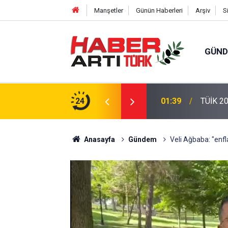
Manşetler
Günün Haberleri
Arşiv
S
GÜN
eri: Türkiye'de Doğurganlık Düşüşte
24
22:47
16 Madd
Anasayfa
Gündem
Veli Ağbaba: "enf