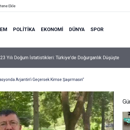
itene Ekle
DEM
POLITIKA
EKONOMI
DÜNYA
SPOR
elik Maden Kanunu Teklif Kabul Edildi
lasyonda Arjantin’i Geçersek Kimse Şaşırmasın"
Gü