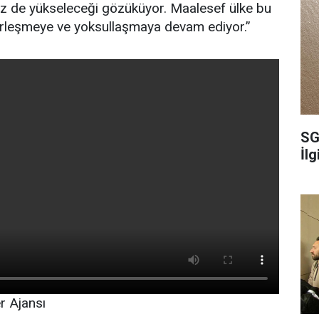
iz de yükseleceği gözüküyor. Maalesef ülke bu
rleşmeye ve yoksullaşmaya devam ediyor.”
SG
İl
 Ajansı