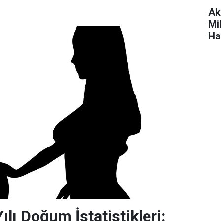
Ak
Mil
Ha
Ett
lı Doğum İstatistikleri: