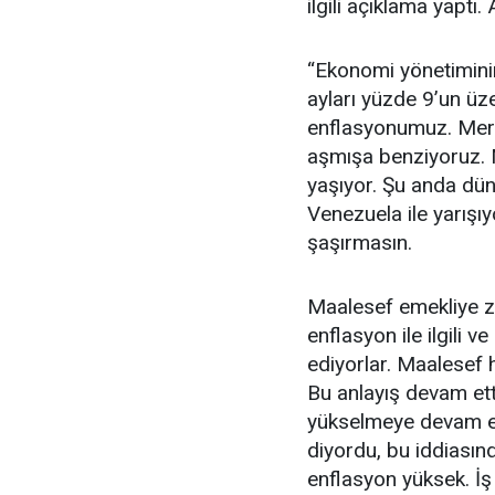
ilgili açıklama yaptı.
“Ekonomi yönetimini
ayları yüzde 9’un üz
enflasyonumuz. Merk
aşmışa benziyoruz. 
yaşıyor. Şu anda dü
Venezuela ile yarışı
şaşırmasın.
Maalesef emekliye z
enflasyon ile ilgili 
ediyorlar. Maalesef
Bu anlayış devam et
yükselmeye devam ed
diyordu, bu iddiası
enflasyon yüksek. İş