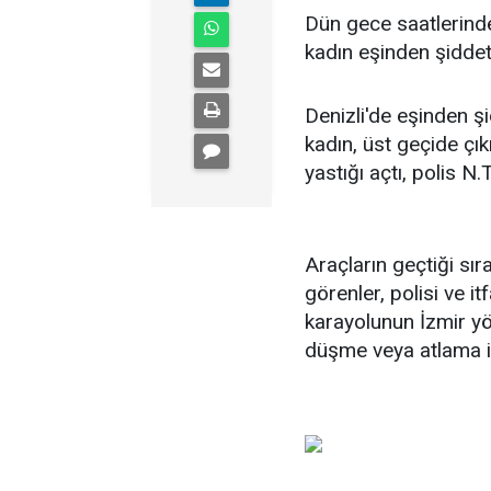
Dün gece saatlerinde
kadın eşinden şiddet
Denizli'de eşinden 
kadın, üst geçide çıkı
yastığı açtı, polis N.T.
Araçların geçtiği sır
görenler, polisi ve it
karayolunun İzmir yön
düşme veya atlama ih