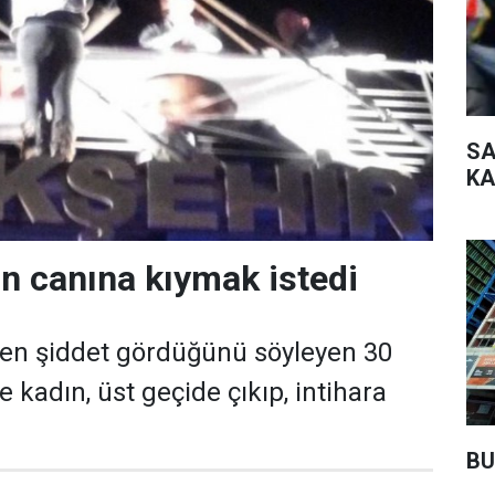
SA
KA
n canına kıymak istedi
den şiddet gördüğünü söyleyen 30
 kadın, üst geçide çıkıp, intihara
BU