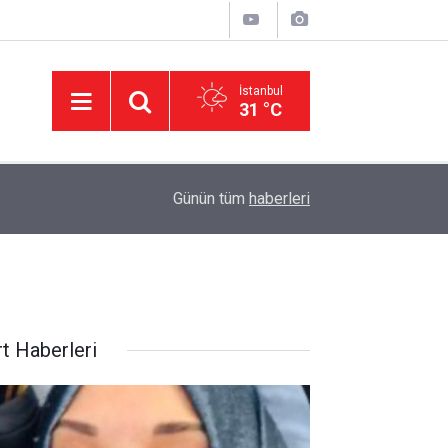
İstanbul
31 °C
11:32
DEVA Partisi'nde Büyük Kongre Hazırlıkları Başl
Günün tüm
haberleri
rt Haberleri