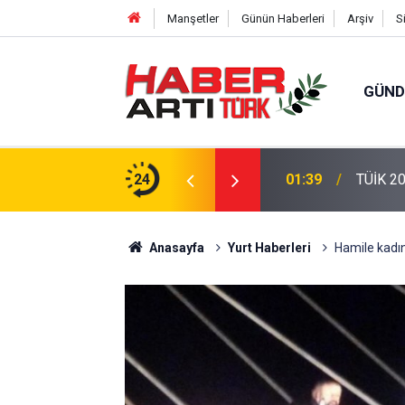
Manşetler
Günün Haberleri
Arşiv
S
GÜN
eri: Türkiye'de Doğurganlık Düşüşte
24
22:47
16 Madd
Anasayfa
Yurt Haberleri
Hamile kadın