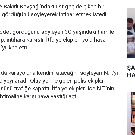
 Bakırlı Kavşağı'ndaki üst geçide çıkan bir
 gördüğünü söyleyerek intihar etmek istedi.
şiddet gördüğünü söyleyen 30 yaşındaki hamile
p, intihara kalkıştı. İtfaiye ekipleri yola hava
'yi ikna etti
ŞA
ada karayoluna kendini atacağını söyleyen N.T.'yi
HA
faiyeyi aradı. Olay yerine gelen polis ekipleri
ünü trafiğe kapattı. İtfaiye ekipleri ise N.T.'nin
timaline karşı hava yastığı açtı.