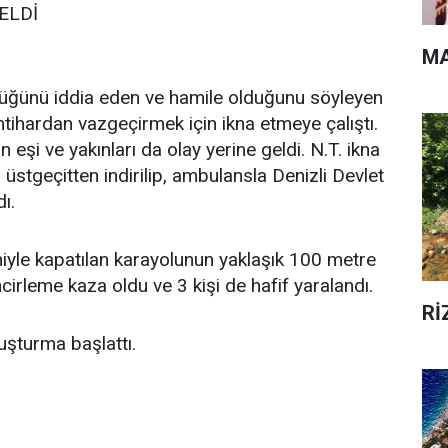
ELDİ
MA
üğünü iddia eden ve hamile olduğunu söyleyen
 intihardan vazgeçirmek için ikna etmeye çalıştı.
n eşi ve yakınları da olay yerine geldi. N.T. ikna
üstgeçitten indirilip, ambulansla Denizli Devlet
ı.
eniyle kapatılan karayolunun yaklaşık 100 metre
ncirleme kaza oldu ve 3 kişi de hafif yaralandı.
Rİ
oruşturma başlattı.