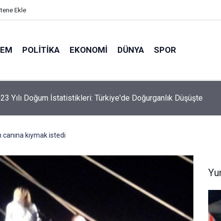
itene Ekle
DEM
POLITIKA
EKONOMI
DÜNYA
SPOR
elik Maden Kanunu Teklif Kabul Edildi
 canına kıymak istedi
Yu