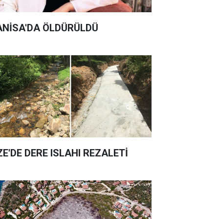
NİSA'DA ÖLDÜRÜLDÜ
ZE'DE DERE ISLAHI REZALETİ