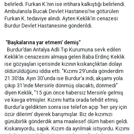
belirledi. Furkan K.’nin ise intihara kalkıştığı belirlendi.
Ambulansla Bucak Devlet Hastanesi’ne götürülen
Furkan K. tedaviye alındı. Ayten Keklik’in cenazesi
Burdur Devlet Hastanesine gönderildi.
"Başkalarına yar etmem’ demiş"
Burdur’dan Antalya Adli Tıp Kurumuna sevk edilen
Keklik’in cenazesini almaya gelen Baba Erdinç Keklik
ise gözyaşları içerisinde kızının kıskançlıktan dolayı
öldürüldüğünü iddia etti. "Kızımı 29’unda gönderdim
21.30’da. Ayın 30’unda ise Burdur’a indi, akşamı yola
çıkıp 31’inde Mersin’e dönmüş olacaktı, dönmedi"
diyen Keklik, "15 gün önce habersiz Mersin’e gelmiş
ve kavga etmişler. Kızımı hatta orada tehdit etmiş.
Burdur’a geldikten sonra ise telefon açıp ‘her şey için
özür dilerim’ diyerek barışmışlar. Biz de kızımızı
günübirlik gönderdik ama maalesef ölüm haberi geldi.
Kıskanıyordu, sapık. Kızım da ayrılmak istiyordu. Kızımı