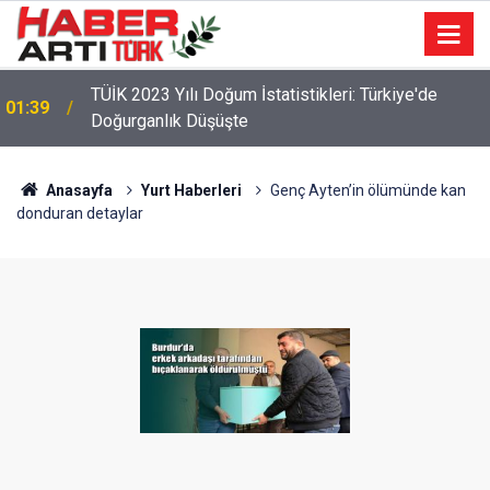
22:47
16 Maddelik Maden Kanunu Teklif Kabul Edildi
Anasayfa
Yurt Haberleri
Genç Ayten’in ölümünde kan
donduran detaylar