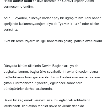
"Peki adınız nedir?"
diye sorarsınız? Görevli ürperir. Adımı
vermesem efendim.
Adını, Soyadını, alıncaya kadar epey bir uğraşırsınız. Tabi haber
içeriğinde kullanmayacağım diye de "
yemin billah"
eder sözler
verirsiniz.
Evet bir resmi ziyaret ile ilgili habercinin çektiği patinin özeti budur.
Dünyada ki tüm ülkelerin Devlet Başkanları, ya da
başbakanlarının, başka ülke seyahatlerini aylar önceden plana
bağladıklarını bilen gazeteciler, bizim Başbakanın aniden ortaya
çıkan Türkmenistan Ziyaretini, eğelenceli sohbetlere
dönüştürürler derhal, aralarında.
Bakın bir kaç örnek vereyim size, bu eğlenceli sohbetlerin
içeriğinden. İleri atılan teoriler şöyle şeylerdir genelde.