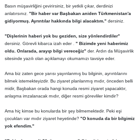
Basın müşavirliğini çevirirsiniz, bir yetkili çıkar, derdinizi
anlatırsınız.
"Bir haber var Başbakan aniden Türkmenistan'a
gidiyormuş. Ayrıntılar hakkında bilgi alacaktım."
dersiniz.
"Dişlerinin haberi yok bu geziden, size yönlendirdiler"
dersiniz. Görevli kibarca izah eder .
" Bizimde yeni haberimiz
oldu. Onlarada, arayıp bilgi vereceğiz"
der. Ardın da Müşavirlik
sitesinde yazılı olan açıklamayı okumamızı tavsiye eder.
Ama biz zaten gece yarısı yayınlanmış bu bilginin, ayrıntılarını
bilmek istemekteyizdir. Bu ziyaret planlanmış mıdır, önceden belli
midir, Başbakan orada hangi konuda resmi ziyaret yapacaktır,
anlaşma imzalanacak mıdır, diğer resmi görevliler kimdir?
Ama hiç kimse bu konularda bir şey bilmemektedir. Peki eşi
çocukları var mıdır ziyaret heyetinde?
"O konuda da bir bilgimiz
yok efendim."