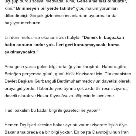
uçuşup durdu sosyal medyada. Kimi,"
Gene ameliyat olmuştur,
"
kimi,"
Bilinmeyen bir yerde tatilde"
gibi, malum yorumları
dillendirmişti.Gerçek gizlenince insanlardan uydurmalar da
başlıyor mecburen.
En derin nefesi ise ekonomi aldı haliyle.
"Demek ki başbakan
hafta sonuna kadar yok. İleri geri konuşmayacak, borsa
çakılmayacaktı."
Ama gece yarısı gelen bilgi, ortalığı yine karıştırdı. Habere göre,
Erdoğan perşembe günü, günü birlik bir ziyaret için, Türkmenistan
Devlet Başkanı Gurbanguli Berdimuhammedov'un davetlisi olarak,
oraya gidiyordu. Haberde yine ayrıntı çok azdı. Bir resmi ziyaret,
davetli olarak ve Hazar Kıyısı Avaza bölgesinde inceleme.
Hadi bakalım bu kadar bilgi ile gazeteci ne yapar?
Hemen Dış işleri sitesine bakar ayrıntı var mı ziyarete ilşkin diye.
Bakar ama orada da bir bilgi yoktur. En başta Davutoğlu'nun İran