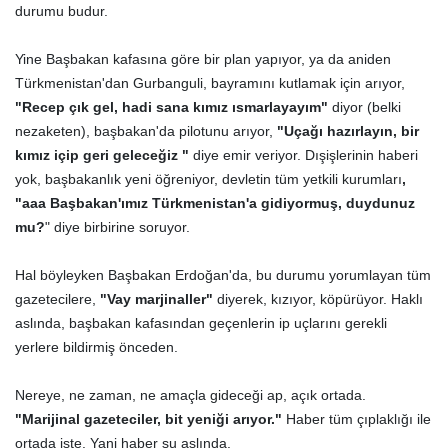
durumu budur.
Yine Başbakan kafasına göre bir plan yapıyor, ya da aniden
Türkmenistan'dan Gurbanguli, bayramını kutlamak için arıyor,
"Recep çık gel, hadi sana kımız ısmarlayayım"
diyor (belki
nezaketen), başbakan'da pilotunu arıyor,
"Uçağı hazırlayın, bir
kımız içip geri geleceğiz "
diye emir veriyor. Dışişlerinin haberi
yok, başbakanlık yeni öğreniyor, devletin tüm yetkili kurumları
,
"aaa Başbakan'ımız Türkmenistan'a gidiyormuş, duydunuz
mu?
" diye birbirine soruyor.
Hal böyleyken Başbakan Erdoğan'da, bu durumu yorumlayan tüm
gazetecilere,
"Vay marjinaller"
diyerek, kızıyor, köpürüyor. Haklı
aslında, başbakan kafasından geçenlerin ip uçlarını gerekli
yerlere bildirmiş önceden.
Nereye, ne zaman, ne amaçla gideceği ap, açık ortada.
"Marijinal gazeteciler, bit yeniği arıyor."
Haber tüm çıplaklığı ile
ortada işte. Yani haber şu aslında.