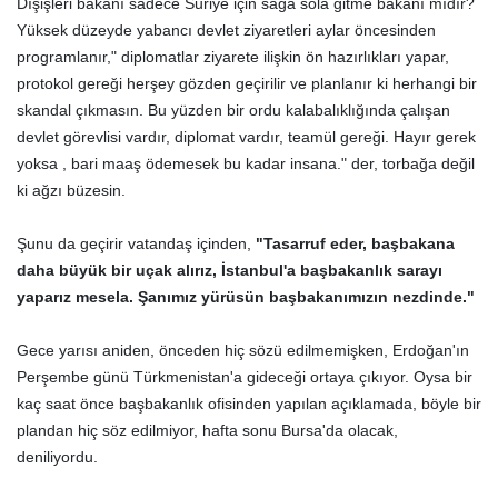
Dışişleri bakanı sadece Suriye için sağa sola gitme bakanı mıdır?
Yüksek düzeyde yabancı devlet ziyaretleri aylar öncesinden
programlanır," diplomatlar ziyarete ilişkin ön hazırlıkları yapar,
protokol gereği herşey gözden geçirilir ve planlanır ki herhangi bir
skandal çıkmasın. Bu yüzden bir ordu kalabalıklığında çalışan
devlet görevlisi vardır, diplomat vardır, teamül gereği. Hayır gerek
yoksa , bari maaş ödemesek bu kadar insana." der, torbağa değil
ki ağzı büzesin.
Şunu da geçirir vatandaş içinden,
"Tasarruf eder, başbakana
daha büyük bir uçak alırız, İstanbul'a başbakanlık sarayı
yaparız mesela. Şanımız yürüsün başbakanımızın nezdinde."
Gece yarısı aniden, önceden hiç sözü edilmemişken, Erdoğan'ın
Perşembe günü Türkmenistan'a gideceği ortaya çıkıyor. Oysa bir
kaç saat önce başbakanlık ofisinden yapılan açıklamada, böyle bir
plandan hiç söz edilmiyor, hafta sonu Bursa'da olacak,
deniliyordu.