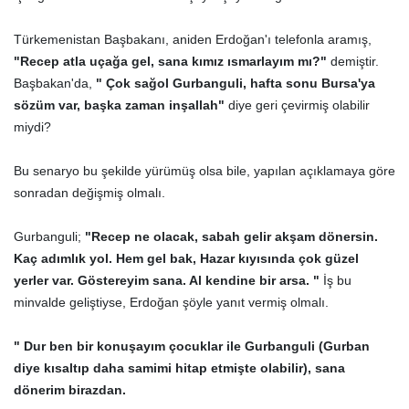
Türkemenistan Başbakanı, aniden Erdoğan'ı telefonla aramış,
"Recep atla uçağa gel, sana kımız ısmarlayım mı?"
demiştir.
Başbakan'da,
" Çok sağol Gurbanguli, hafta sonu Bursa'ya
sözüm var, başka zaman inşallah"
diye geri çevirmiş olabilir
miydi?
Bu senaryo bu şekilde yürümüş olsa bile, yapılan açıklamaya göre
sonradan değişmiş olmalı.
Gurbanguli;
"Recep ne olacak, sabah gelir akşam dönersin.
Kaç adımlık yol. Hem gel bak, Hazar kıyısında çok güzel
yerler var. Göstereyim sana. Al kendine bir arsa. "
İş bu
minvalde geliştiyse, Erdoğan şöyle yanıt vermiş olmalı.
" Dur ben bir konuşayım çocuklar ile Gurbanguli (Gurban
diye kısaltıp daha samimi hitap etmişte olabilir), sana
dönerim birazdan.