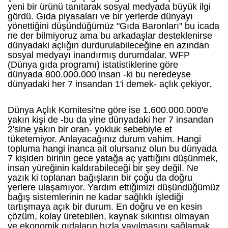
yeni bir ürünü tanıtarak sosyal medyada büyük ilgi
gördü. Gıda piyasaları ve bir yerlerde dünyayı
yönettiğini düşündüğümüz "Gıda Baronları" bu icada
ne der bilmiyoruz ama bu arkadaşlar desteklenirse
dünyadaki açlığın durdurulabileceğine en azından
sosyal medyayı inandırmış durumdalar. WFP
(Dünya gıda programı) istatistiklerine göre
dünyada 800.000.000 insan -ki bu neredeyse
dünyadaki her 7 insandan 1'i demek- açlık çekiyor.
Dünya Açlık Komitesi'ne göre ise 1.600.000.000'e
yakın kişi de -bu da yine dünyadaki her 7 insandan
2'sine yakın bir oran- yokluk sebebiyle et
tüketemiyor. Anlayacağınız durum vahim. Hangi
topluma hangi inanca ait olursanız olun bu dünyada
7 kişiden birinin gece yatağa aç yattığını düşünmek,
insan yüreğinin kaldırabileceği bir şey değil. Ne
yazık ki toplanan bağışların bir çoğu da doğru
yerlere ulaşamıyor. Yardım ettiğimizi düşündüğümüz
bağış sistemlerinin ne kadar sağlıklı işlediği
tartışmaya açık bir durum. En doğru ve en kesin
çözüm, kolay üretebilen, kaynak sıkıntısı olmayan
ve ekonomik gıdaların hızla yayılmasını sağlamak.