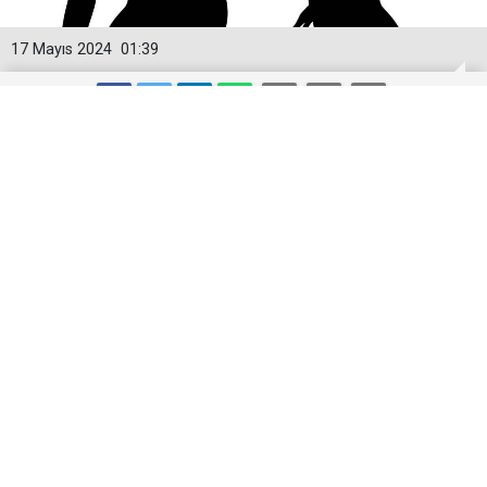
17 Mayıs 2024
01:39
TÜİK 2023 Yılı Doğum İstatistikleri:
Türkiye'de Doğurganlık Düşüşte
Türkiye İstatistik Kurumu (TÜİK), 2023 yılına ait
doğum istatistiklerini yayımladı. Rapora göre,
Türkiye'de 2023 yılında toplam 958,408 canlı doğum
gerçekleşti. Bu doğumların %51,3'ü erkek, %48,7'si ise
kız oldu.
Doğurganlık hızı açısından dikkat çeken bir düşüş