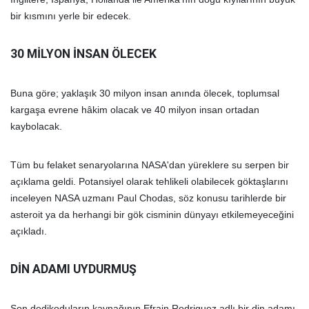
bir kısmını yerle bir edecek.
30 MİLYON İNSAN ÖLECEK
Buna göre; yaklaşık 30 milyon insan anında ölecek, toplumsal
kargaşa evrene hâkim olacak ve 40 milyon insan ortadan
kaybolacak.
Tüm bu felaket senaryolarına NASA'dan yüreklere su serpen bir
açıklama geldi. Potansiyel olarak tehlikeli olabilecek göktaşlarını
inceleyen NASA uzmanı Paul Chodas, söz konusu tarihlerde bir
asteroit ya da herhangi bir gök cisminin dünyayı etkilemeyeceğini
açıkladı.
DİN ADAMI UYDURMUŞ
Son dedikoduların kaynağının Efrain Rodriguez adlı bir din adamı