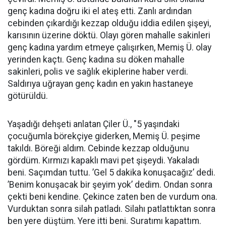
genç kadına doğru iki el ateş etti. Zanlı ardından
cebinden çıkardığı kezzap olduğu iddia edilen şişeyi,
karısının üzerine döktü. Olayı gören mahalle sakinleri
genç kadına yardım etmeye çalışırken, Memiş Ü. olay
yerinden kaçtı. Genç kadına su döken mahalle
sakinleri, polis ve sağlık ekiplerine haber verdi.
Saldırıya uğrayan genç kadın en yakın hastaneye
götürüldü.
Yaşadığı dehşeti anlatan Çiler Ü., "5 yaşındaki
çocuğumla börekçiye giderken, Memiş Ü. peşime
takıldı. Böreği aldım. Cebinde kezzap olduğunu
gördüm. Kırmızı kapaklı mavi pet şişeydi. Yakaladı
beni. Saçımdan tuttu. ’Gel 5 dakika konuşacağız’ dedi.
’Benim konuşacak bir şeyim yok’ dedim. Ondan sonra
çekti beni kendine. Çekince zaten ben de vurdum ona.
Vurduktan sonra silah patladı. Silahı patlattıktan sonra
ben yere düştüm. Yere itti beni. Suratımı kapattım.