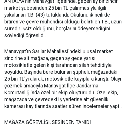
ANTALYA'nın Manavgat ilçesinde, geçen ay bir zincir
market şubesinden 25 bin TL çalınmasıyla ilgili
yakalanan T.B. (43) tutuklandı. Okulunu ikincilikle
bitiren ve çevre mühendisi olduğu belirtilen T.B., uzun
süredir işsiz olduğunu, borçlarını ödeyemediğini
söylediği öğrenildi.
Manavgat'ın Sarılar Mahallesi'ndeki ulusal market
zincirine ait mağaza, geçen ay gece yarısı
motosikletle gelen kişi tarafından silah tehdidiyle
soyuldu. Başında bere bulunan şüpheli, mağazadaki
25 bin TL'yi alarak, motosikletle kayıplara karıştı. Olayı
çözmek amacıyla Manavgat İlçe Jandarma
Komutanlığı'nda özel bir ekip oluşturuldu. Özel ekip,
mağazada ve çevredeki iş yerlerine ait güvenlik
kamerası kayıtlarında saatler süren incelemeler yaptı.
MAĞAZA GÖREVLİSİ, SESİNDEN TANIDI