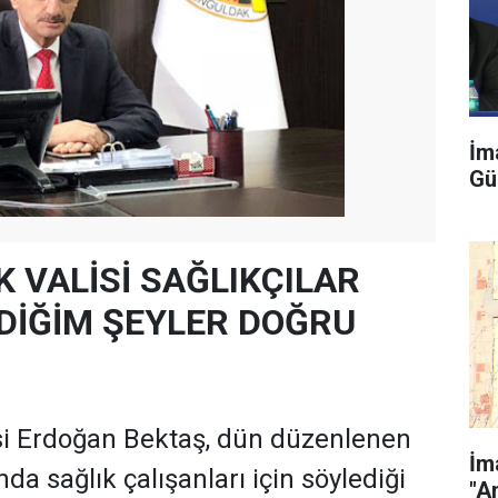
İm
Gü
 VALİSİ SAĞLIKÇILAR
EDİĞİM ŞEYLER DOĞRU
si Erdoğan Bektaş, dün düzenlenen
İm
nda sağlık çalışanları için söylediği
"A