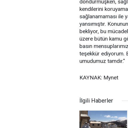
döndürmüşken, sağlı
kendilerini koruyama
sağlanamaması ile ya
yansımıştır. Konunun
bekliyor, bu mücadel
üzere bütün kamu gör
basın mensuplarımız
teşekkür ediyorum. B
umudumuz tamdır."
KAYNAK: Mynet
İlgili Haberler