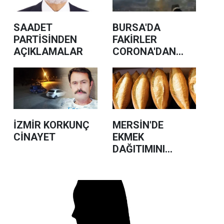
SAADET
BURSA'DA
PARTİSİNDEN
FAKİRLER
AÇIKLAMALAR
CORONA'DAN
ÖLSÜN DİYENLER
GÖZ ALTINDA
İZMİR KORKUNÇ
MERSİN'DE
CİNAYET
EKMEK
DAĞITIMINI
ENGELLİYORLAR