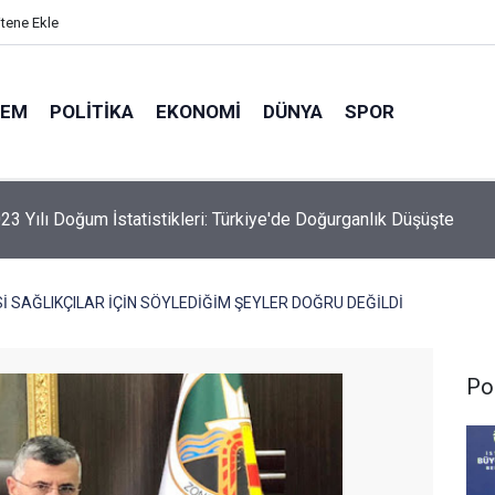
itene Ekle
DEM
POLITIKA
EKONOMI
DÜNYA
SPOR
elik Maden Kanunu Teklif Kabul Edildi
İ SAĞLIKÇILAR İÇİN SÖYLEDİĞİM ŞEYLER DOĞRU DEĞİLDİ
Pol