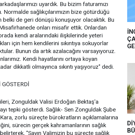
rkadaşlarımızı uyardık. Bu bizim faturamızı
du. Normalde sağlıkçılarımızın bize götürdüğü
 belki de geri dönüşü konuşuyor olacaktık. Bu
Misafirhanede onları misafir ettik. Onlardan
İN
ada kendi aralarındaki ilişkilerinde yeteri
ÇA
kları için hem kendilerini sıkıntıya sokuyorlar
GE
ktular. Bunun da artık azalacağını varsayıyoruz.
larımız. Kendi hayatlarını ortaya koyan
adar dikkatli olmayınca sıkıntı yaşıyoruz" dedi.
İ GÖSTERDİ
ileri, Zonguldak Valisi Erdoğan Bektaş'a
ayı tepki gösterdi. Sağlık- Sen Zonguldak Şube
ara, zorlu süreçte bürokratların açıklamalarına
Dİ
iğini, sürecin gerçek kahramanlarının sağlık
BÜ
belirterek, "Sayın Valimizin bu süreçte sağlık