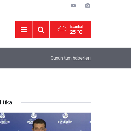
İstanbul
25 °C
11:32
DEVA Partisi'nde Büyük Kongre Hazırlıkları Başl
Günün tüm
haberleri
itika