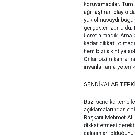
koruyamadılar. Tüm a
ağırlaştıran olay ol
yük olmasaydı bugün
gerçekten zor oldu. 
ücret almadık. Ama or
kadar dikkatli olmadı
hem bizi sıkıntıya so
Onlar bizim kahraman
insanlar ama yeteri k
SENDİKALAR TEPK
Bazı sendika temsilc
açıklamalarından dol
Başkanı Mehmet Ali K
dikkat etmesi gerekt
çalışanları olduğunu 