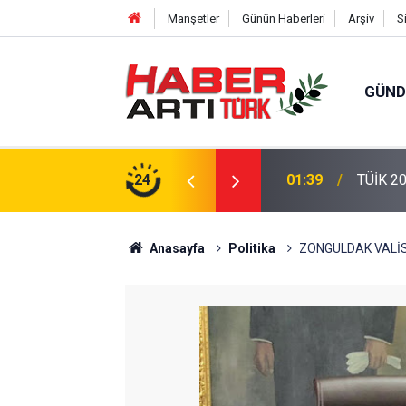
Manşetler
Günün Haberleri
Arşiv
S
GÜN
eri: Türkiye'de Doğurganlık Düşüşte
24
22:47
16 Madd
Anasayfa
Politika
ZONGULDAK VALİS