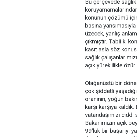
Bu çerçevede sağlık ç
koruyamamalarından
konunun çözümü için
basına yansımasıyla 
üzecek, yanlış anlam
çıkmıştır. Tabii ki k
kasıt asla söz konus
sağlık çalışanlarımı
açık yüreklilikle özür
Olağanüstü bir dönem
çok şiddetli yaşadığ
oranının, yoğun bakı
karşı karşıya kaldı
vatandaşımızı ciddi 
Bakanımızın açık bey
99'luk bir başarıyı 