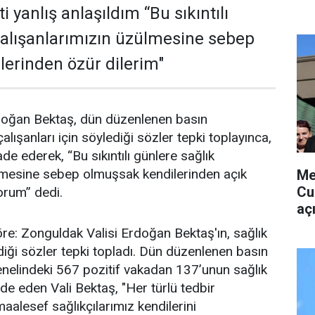
i yanlış anlaşıldım “Bu sıkıntılı
çalışanlarımızın üzülmesine sebep
erinden özür dilerim"
doğan Bektaş, dün düzenlenen basın
alışanları için söylediği sözler tepki toplayınca,
fade ederek, “Bu sıkıntılı günlere sağlık
ülmesine sebep olmuşsak kendilerinden açık
Me
Cu
yorum” dedi.
aç
re: Zonguldak Valisi Erdoğan Bektaş'ın, sağlık
ediği sözler tepki topladı. Dün düzenlenen basın
enelindeki 567 pozitif vakadan 137’unun sağlık
de eden Vali Bektaş, "Her türlü tedbir
alesef sağlıkçılarımız kendilerini