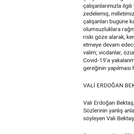
çalışanlarımızla ilgi
zedelemiş, milletimi
çalışanları bugüne 
olumsuzluklara rağme
riski göze alarak, ke
etmeye devam edecek
valim; vicdanlar, özü
Covid-19'a yakalanmı
gereğinin yapılması 
VALİ ERDOĞAN BEK
Vali Erdoğan Bektaş, 
Sözlerinin yanlış anla
söyleyen Vali Bektaş