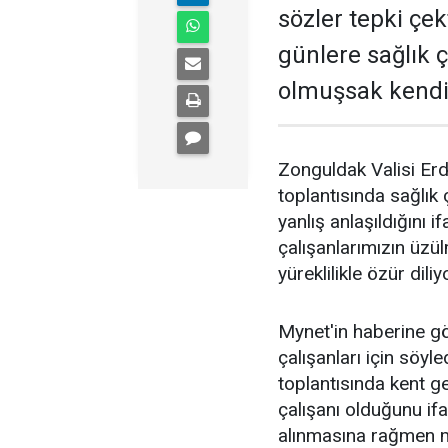
sözler tepki çekt
günlere sağlık 
olmuşsak kendil
Zonguldak Valisi Er
toplantısında sağlık ç
yanlış anlaşıldığını i
çalışanlarımızın üz
yüreklilikle özür dili
Mynet'in haberine gö
çalışanları için söyl
toplantısında kent g
çalışanı olduğunu ifa
alınmasına rağmen ma