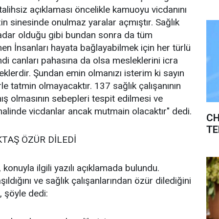
li talihsiz açıklaması öncelikle kamuoyu vicdanını
zin sinesinde onulmaz yaralar açmıştır. Sağlık
kadar olduğu gibi bundan sonra da tüm
n İnsanları hayata bağlayabilmek için her türlü
ndi canları pahasına da olsa mesleklerini icra
lerdir. Şundan emin olmanızı isterim ki sayın
rle tatmin olmayacaktır. 137 sağlık çalışanının
ş olmasının sebepleri tespit edilmesi ve
halinde vicdanlar ancak mutmain olacaktır" dedi.
CH
TE
TAŞ ÖZÜR DİLEDİ
konuyla ilgili yazılı açıklamada bulundu.
şıldığını ve sağlık çalışanlarından özür dilediğini
, şöyle dedi: