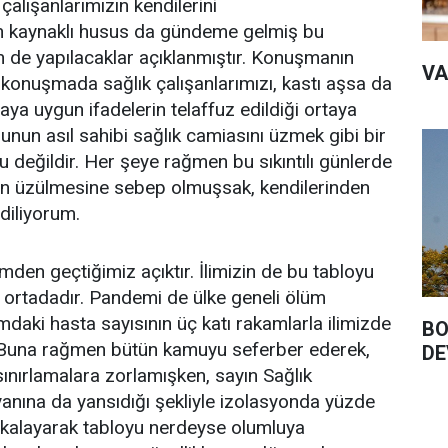
alışanlarımızın kendilerini
 kaynaklı husus da gündeme gelmiş bu
 de yapılacaklar açıklanmıştır. Konuşmanın
VA
konuşmada sağlık çalışanlarımızı, kastı aşsa da
aya uygun ifadelerin telaffuz edildiği ortaya
onunun asıl sahibi sağlık camiasını üzmek gibi bir
u değildir. Her şeye rağmen bu sıkıntılı günlerde
zın üzülmesine sebep olmuşsak, kendilerinden
 diliyorum.
den geçtiğimiz açıktır. İlimizin de bu tabloyu
ı ortadadır. Pandemi de ülke geneli ölüm
mdaki hasta sayısının üç katı rakamlarla ilimizde
BO
k. Buna rağmen bütün kamuyu seferber ederek,
DE
sınırlamalara zorlamışken, sayın Sağlık
anına da yansıdığı şekliyle izolasyonda yüzde
yakalayarak tabloyu nerdeyse olumluya