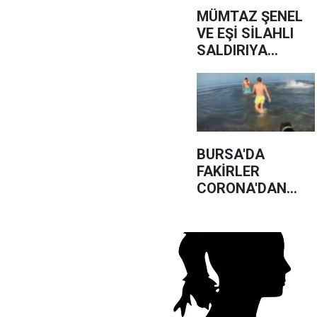
MÜMTAZ ŞENEL
VE EŞİ SİLAHLI
SALDIRIYA
UĞRADI
BURSA'DA
FAKİRLER
CORONA'DAN
ÖLSÜN DİYENLER
GÖZ ALTINDA