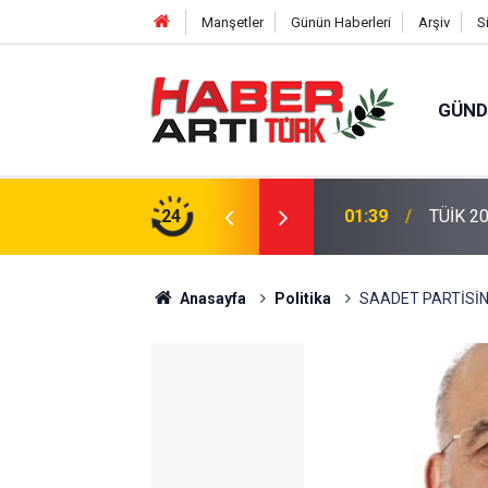
Manşetler
Günün Haberleri
Arşiv
S
GÜN
eri: Türkiye'de Doğurganlık Düşüşte
24
22:47
16 Madd
Anasayfa
Politika
SAADET PARTİSİ