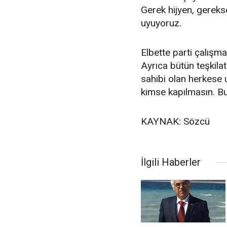
Gerek hijyen, gerekse
uyuyoruz.
Elbette parti çalışm
Ayrıca bütün teşkila
sahibi olan herkese 
kimse kapılmasın. Bu
KAYNAK: Sözcü
İlgili Haberler