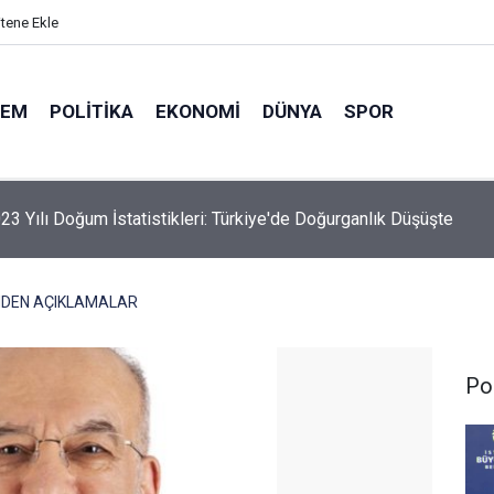
itene Ekle
DEM
POLITIKA
EKONOMI
DÜNYA
SPOR
elik Maden Kanunu Teklif Kabul Edildi
NDEN AÇIKLAMALAR
Pol