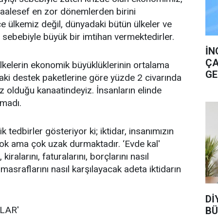
 maalesef en zor dönemlerden birini
 ülkemiz değil, dünyadaki bütün ülkeler ve
n sebebiyle büyük bir imtihan vermektedirler.
İN
ÇA
kelerin ekonomik büyüklüklerinin ortalama
GE
aki destek paketlerine göre yüzde 2 civarında
iz olduğu kanaatindeyiz. İnsanların elinde
lmadı.
tedbirler gösteriyor ki; iktidar, insanımızın
 çok ama çok uzak durmaktadır. ‘Evde kal'
kiralarını, faturalarını, borçlarını nasıl
 masraflarını nasıl karşılayacak adeta iktidarın
Dİ
LAR'
BÜ