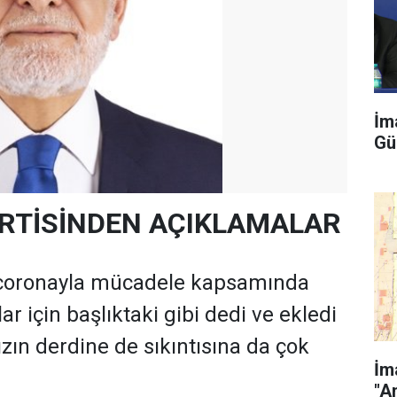
İm
Gü
RTİSİNDEN AÇIKLAMALAR
coronayla mücadele kapsamında
ar için başlıktaki gibi dedi ve ekledi
ızın derdine de sıkıntısına da çok
İm
"A