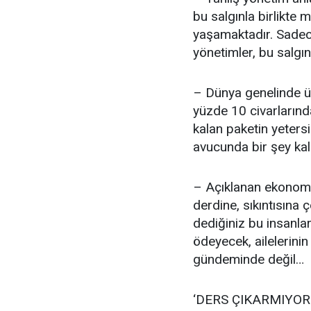
bu salgınla birlikte
yaşamaktadır. Sadece
yönetimler, bu salgı
– Dünya genelinde ül
yüzde 10 civarlarınd
kalan paketin yeters
avucunda bir şey ka
– Açıklanan ekonomik 
derdine, sıkıntısına
dediğiniz bu insanlar, 
ödeyecek, ailelerinin
gündeminde değil…
‘DERS ÇIKARMIYOR