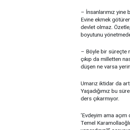
– İnsanlarımız yine b
Evine ekmek götürem
devlet olmaz. Özetle
boyutunu yönetmede h
– Böyle bir süreçte m
çıkıp da milletten na
düşen ne varsa yerin
Umarız iktidar da artı
Yaşadığımız bu süreçt
ders çıkarmıyor.
‘Evdeyim ama açım di
Temel Karamollaoğlu