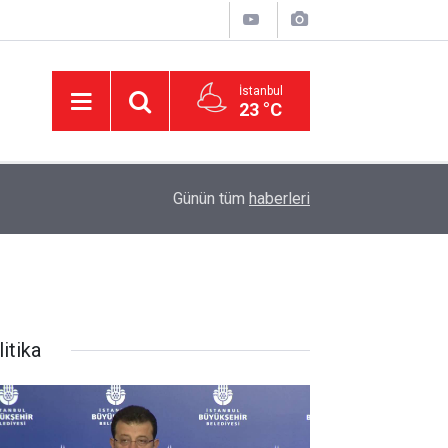
İstanbul
23 °C
11:32
DEVA Partisi'nde Büyük Kongre Hazırlıkları Başl
Günün tüm
haberleri
itika