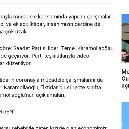
nayla mücadele kapsamında yapılan çalışmalar
edi ve ekledi: İktidar, insanımızın derdine de
ma çok uzak.
öre: Saadet Partisi lideri Temel Karamollaoğlu,
de geçiriyor. Parti teşkilatlarıyla video
ar düzenliyor.
Me
Cu
tidarın coronayla mücadele çalışmalarını da
aç
. Karamollaoğlu, “İktidar bu süreçte sınıfta
ramollaoğlu'nun açıklamaları:
RDEN'
ayışı sebebiyle zaten krizde olan ekonomimiz,