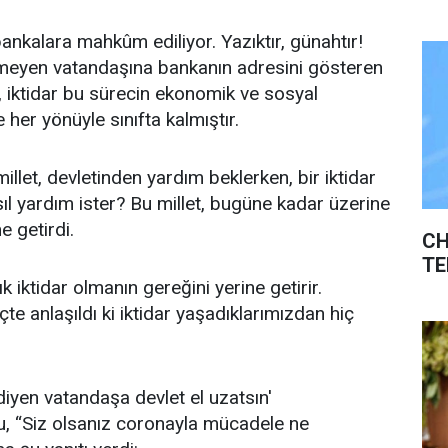
ankalara mahkûm ediliyor. Yazıktır, günahtır!
eyen vatandaşına bankanın adresini gösteren
, iktidar bu sürecin ekonomik ve sosyal
er yönüyle sınıfta kalmıştır.
illet, devletinden yardım beklerken, bir iktidar
sıl yardım ister? Bu millet, bugüne kadar üzerine
e getirdi.
CH
TE
k iktidar olmanın gereğini yerine getirir.
e anlaşıldı ki iktidar yaşadıklarımızdan hiç
yen vatandaşa devlet el uzatsın'
, “Siz olsanız coronayla mücadele ne