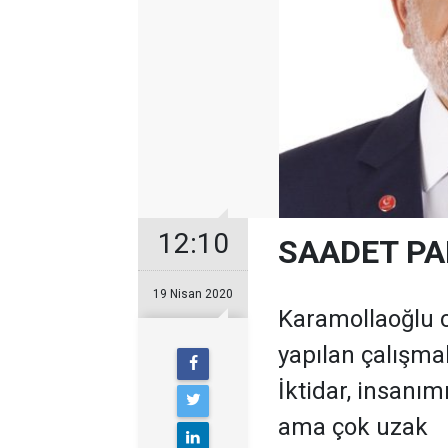
12:10
SAADET PA
19 Nisan 2020
Karamollaoğlu 
yapılan çalışmal
İktidar, insanım
ama çok uzak