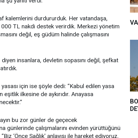
a şu yanıtı verdi:
raf kalemlerini durdururduk. Her vatandaşa,
VA
1000 TL nakdi destek verirdik. Merkezi yönetim
ışmasını değil, eş güdüm halinde çalışmasını
diyen insanlara, devletin sopasını değil, şefkat
tırdık.
yasası için ise şöyle dedi: “Kabul edilen yasa
n eşitlik ilkesine de aykırıdır. Anayasa
BO
ecektir.”
DE
ayın bu zor günler de geçecek
a günlerinde çalışmalarını evinden yürüttüğünü
: “Biz ‘Önce Sağlık' anlayışı ile hareket ediyoruz.