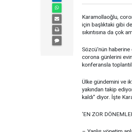
Karamollaoğlu, coro
için başlıktaki gibi d
sıkıntısına da çok a
Sözcü'nün haberine g
corona günlerini evin
konferansla toplantıl
Ülke gündemini ve ik
yakından takip ediyor
kaldı” diyor. İşte Ka
‘EN ZOR DÖNEMLE
– Yanlış yönetim anl