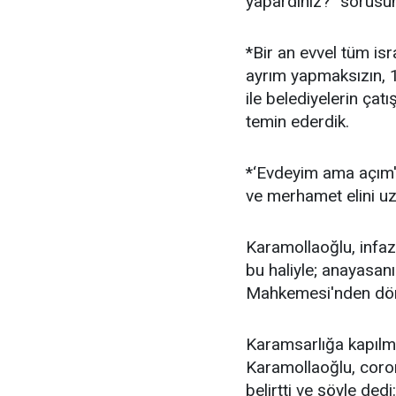
yapardınız?” sorusun
*Bir an evvel tüm is
ayrım yapmaksızın, 
ile belediyelerin çat
temin ederdik.
*‘Evdeyim ama açım' 
ve merhamet elini uza
Karamollaoğlu, infaz 
bu haliyle; anayasanı
Mahkemesi'nden dön
Karamsarlığa kapılm
Karamollaoğlu, coron
belirtti ve şöyle dedi