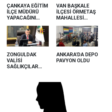
ÇANKAYA EĞİTİM
VAN BAŞKALE
İLÇE MÜDÜRÜ
İLÇESİ ÖRMETAŞ
YAPACAĞINI
MAHALLESİ
YAPTI
MUHTARI GÖZ
ALTINDA
ZONGULDAK
ANKARA'DA DEPO
VALİSİ
PAVYON OLDU
SAĞLIKÇILAR
İÇİN SÖYLEDİĞİM
ŞEYLER DOĞRU
DEĞİLDİ