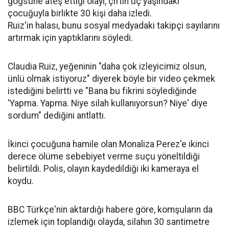
göğsüne ateş ettiği olayı, çiftin üç yaşındaki
çocuğuyla birlikte 30 kişi daha izledi.
Ruiz'in halası, bunu sosyal medyadaki takipçi sayılarını
artırmak için yaptıklarını söyledi.
Claudia Ruiz, yeğeninin "daha çok izleyicimiz olsun,
ünlü olmak istiyoruz" diyerek böyle bir video çekmek
istediğini belirtti ve "Bana bu fikrini söylediğinde
'Yapma. Yapma. Niye silah kullanıyorsun? Niye' diye
sordum" dediğini antlattı.
İkinci çocuğuna hamile olan Monaliza Perez'e ikinci
derece ölüme sebebiyet verme suçu yöneltildiği
belirtildi. Polis, olayın kaydedildiği iki kameraya el
koydu.
BBC Türkçe'nin aktardığı habere göre, komşuların da
izlemek için toplandığı olayda, silahın 30 santimetre