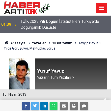
22:47
16 Maddelik Maden Kanunu Teklif Kabul Edildi
Anasayfa
Yazarlar
Yusuf Yavuz
Tayyip Bey'le 5
Yıldır Görüşüyor, Mektuplaşıyoruz
Yusuf Yavuz
Yazarın Tüm Yazıları >
15
Nisan 2013