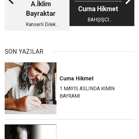
A.İklim
Cuma Hikmet
Bayraktar
BAHŞİŞCİ
Kanserli Dilek
BAKANDAN YENİ
Özçelik Aslında Ne
SKANDAL
İstedi ?
SON YAZILAR
Cuma
Hikmet
1 MAYIS ASLINDA KİMİN
BAYRAMI