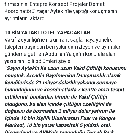
firmasının ‘Entegre Konsept Projeler Demeti
Koordinatörü’ Yaşar Aytekin’le yaptığı konuşmanın
ayrıntılarını aktardı.
10 BİN YATAKLI OTEL YAPACAKLAR!
Vakıf Zeytinliği’ne ilişkin rant sağlamaya yönelik
talepleri başından beri yakından izleyen ve ayrıntıları
gündeme getiren Abdullah Yalçın’ın konu ele alan
yazısının ilgili bölümleri şöyle:
“Sayın Aytekin ile uzun uzun Vakıf Çiftliği konusunu
onuştuk. Arcadia Gayrimenkul Danışmanlık olarak
kendilerinde 21 milyar dolarlık yabancı sermaye
bulunduğunu ve koordinatlarla 7 kentte arazi tespit
ettiklerini, bunlardan birinin de Vakıf Çiftliği
olduğunu, bu alan içinde çiftliğin özelliğini de
doğasını da bozmadan 3 milyar dolar yatırım ile
içinde 10 bin kişilik Uluslararası Fuar ve Kongre
Merkezi, 10 bin yatak kapasiteli 5 yıldızlı otel,
Disneyland ve AVM’nin bulunduğu Temalı Park