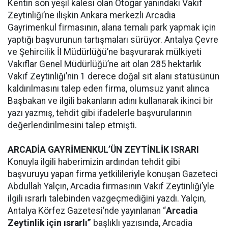
Kentin son yeşil kalesi olan Otogar yanındaki Vakıf
Zeytinliği’ne ilişkin Ankara merkezli Arcadia
Gayrimenkul firmasının, alana temalı park yapmak için
yaptığı başvurunun tartışmaları sürüyor. Antalya Çevre
ve Şehircilik İl Müdürlüğü’ne başvurarak mülkiyeti
Vakıflar Genel Müdürlüğü’ne ait olan 285 hektarlık
Vakıf Zeytinliği’nin 1 derece doğal sit alanı statüsünün
kaldırılmasını talep eden firma, olumsuz yanıt alınca
Başbakan ve ilgili bakanların adını kullanarak ikinci bir
yazı yazmış, tehdit gibi ifadelerle başvurularının
değerlendirilmesini talep etmişti.
ARCADİA GAYRİMENKUL’ÜN ZEYTİNLİK ISRARI
Konuyla ilgili haberimizin ardından tehdit gibi
başvuruyu yapan firma yetkilileriyle konuşan Gazeteci
Abdullah Yalçın, Arcadia firmasının Vakıf Zeytinliği’yle
ilgili ısrarlı talebinden vazgeçmediğini yazdı. Yalçın,
Antalya Körfez Gazetesi’nde yayınlanan “
Arcadia
Zeytinlik için ısrarlı”
başlıklı yazısında, Arcadia