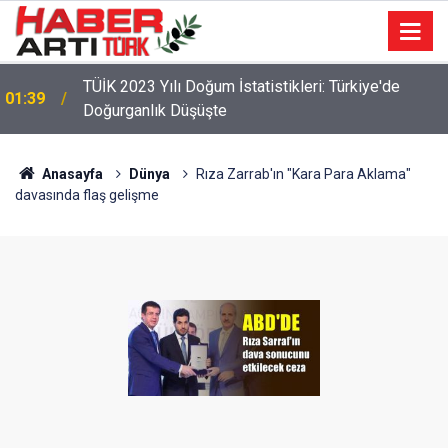
22:47
16 Maddelik Maden Kanunu Teklif Kabul Edildi
Anasayfa
Dünya
Rıza Zarrab'ın "Kara Para Aklama"
davasında flaş gelişme