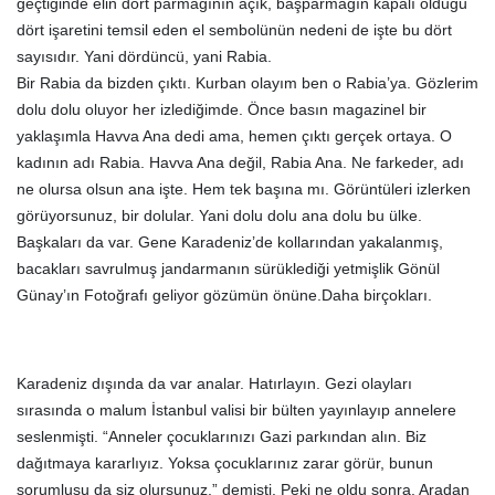
geçtiğinde elin dört parmağının açık, başparmağın kapalı olduğu
dört işaretini temsil eden el sembolünün nedeni de işte bu dört
sayısıdır. Yani dördüncü, yani Rabia.
Bir Rabia da bizden çıktı. Kurban olayım ben o Rabia’ya. Gözlerim
dolu dolu oluyor her izlediğimde. Önce basın magazinel bir
yaklaşımla Havva Ana dedi ama, hemen çıktı gerçek ortaya. O
kadının adı Rabia. Havva Ana değil, Rabia Ana. Ne farkeder, adı
ne olursa olsun ana işte. Hem tek başına mı. Görüntüleri izlerken
görüyorsunuz, bir dolular. Yani dolu dolu ana dolu bu ülke.
Başkaları da var. Gene Karadeniz’de kollarından yakalanmış,
bacakları savrulmuş jandarmanın sürüklediği yetmişlik Gönül
Günay’ın Fotoğrafı geliyor gözümün önüne.Daha birçokları.
Karadeniz dışında da var analar. Hatırlayın. Gezi olayları
sırasında o malum İstanbul valisi bir bülten yayınlayıp annelere
seslenmişti. “Anneler çocuklarınızı Gazi parkından alın. Biz
dağıtmaya kararlıyız. Yoksa çocuklarınız zarar görür, bunun
sorumlusu da siz olursunuz.” demişti. Peki ne oldu sonra. Aradan