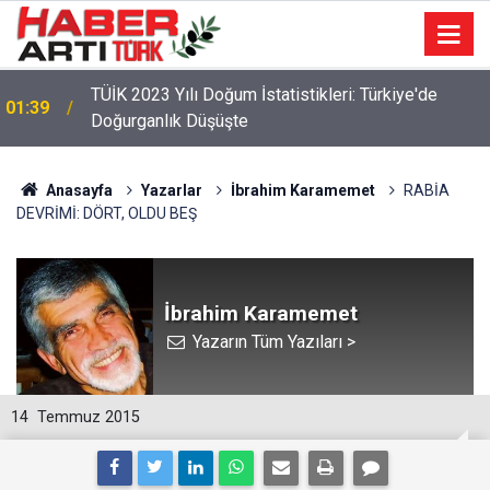
22:47
16 Maddelik Maden Kanunu Teklif Kabul Edildi
Anasayfa
Yazarlar
İbrahim Karamemet
RABİA
DEVRİMİ: DÖRT, OLDU BEŞ
İbrahim Karamemet
Yazarın Tüm Yazıları >
14
Temmuz 2015