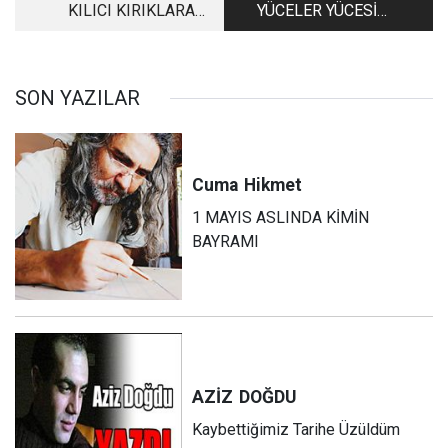
KILICI KIRIKLARA
YÜCELER YÜCESİ
KARŞI O KADINLAR
İNSAN VE KURTLAR
YASASI
SON YAZILAR
Cuma
Hikmet
1 MAYIS ASLINDA KİMİN
BAYRAMI
AZİZ
DOĞDU
Kaybettiğimiz Tarihe Üzüldüm