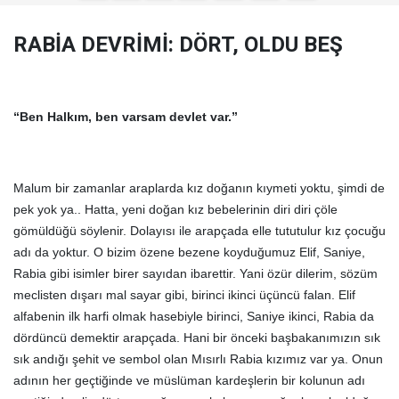
RABİA DEVRİMİ: DÖRT, OLDU BEŞ
“Ben Halkım, ben varsam devlet var.”
Malum bir zamanlar araplarda kız doğanın kıymeti yoktu, şimdi de
pek yok ya.. Hatta, yeni doğan kız bebelerinin diri diri çöle
gömüldüğü söylenir. Dolayısı ile arapçada elle tututulur kız çocuğu
adı da yoktur. O bizim özene bezene koyduğumuz Elif, Saniye,
Rabia gibi isimler birer sayıdan ibarettir. Yani özür dilerim, sözüm
meclisten dışarı mal sayar gibi, birinci ikinci üçüncü falan. Elif
alfabenin ilk harfi olmak hasebiyle birinci, Saniye ikinci, Rabia da
dördüncü demektir arapçada. Hani bir önceki başbakanımızın sık
sık andığı şehit ve sembol olan Mısırlı Rabia kızımız var ya. Onun
adının her geçtiğinde ve müslüman kardeşlerin bir kolunun adı