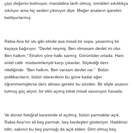
çayı değerini bulmuyor, mandalina tarih olmuş, ümükleri sıkıldıkça
sıkılıyor ama hiç sesleri çıkmıyor diye. Meğer anaların işaretini
bekliyorlarmış.
Rabia Ana bir ulu gibi elinde asa misali bir sopa, yasanmış bir
kayaya bağırıyor. “Devlet neymiş. Ben olmasam devlet mi olur.
Ben halkım.” Etrafını yöre halkı sarmış. Görüntüler ortada. Hani
entel café müdavimleriydi karşı çıkanlar. Söylediği ders
niteliğinde. “Ben halkım, Ben varsam devlet var.” Bütün
politikacıların, bütün idarecilerin bu güne kadar eğer
öğrenmemişlerse ders alması gerekir bu sözden. Bir eliyle asasını
tutmuş güç alıyor, bir elini açmış tokat misali savuruyor havada.
Ve donan fotoğraf karesinde el açılmış, bütün parmaklar açık,
Rabia Ana’nın eli beş parmak, beş kardeşleri gösteriyor. Haddinizi
bilin, sakının bu beş parmağı da açık elden. Dört olmuş beş