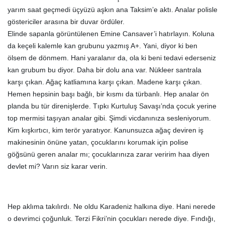
yarım saat geçmedi üçyüzü aşkın ana Taksim’e aktı. Analar polisle
göstericiler arasına bir duvar ördüler.
Elinde sapanla görüntülenen Emine Cansaver’i hatırlayın. Koluna
da keçeli kalemle kan grubunu yazmış A+. Yani, diyor ki ben
ölsem de dönmem. Hani yaralanır da, ola ki beni tedavi ederseniz
kan grubum bu diyor. Daha bir dolu ana var. Nükleer santrala
karşı çıkan. Ağaç katliamına karşı çıkan. Madene karşı çıkan.
Hemen hepsinin başı bağlı, bir kısmı da türbanlı. Hep analar ön
planda bu tür direnişlerde. Tıpkı Kurtuluş Savaşı’nda çocuk yerine
top mermisi taşıyan analar gibi. Şimdi vicdanınıza sesleniyorum.
Kim kışkırtıcı, kim terör yaratıyor. Kanunsuzca ağaç deviren iş
makinesinin önüne yatan, çocuklarını korumak için polise
göğsünü geren analar mı; çocuklarınıza zarar veririm haa diyen
devlet mi? Varın siz karar verin.
Hep aklıma takılırdı. Ne oldu Karadeniz halkına diye. Hani nerede
o devrimci çoğunluk. Terzi Fikri’nin çocukları nerede diye. Fındığı,