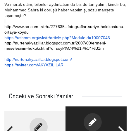
Ve merak ettim; bilenler aydınlatsın da biz de tanıyalım; kimdir bu,
Muhammed Sabra ki görüşü haber yapılmış, sözü manşete
taşınmıştır?
http://www.aa.com.tr/tr/u/
277635--fotograflar-suriye-
holokostunu-
ortaya-koydu
https://ushmm.org/wlc/tr/
article.php?ModuleId=10007043
http://nurtenakyazililar.
blogspot.com.tr/2007/09/
ermeni-
meselesinin-hukuki.
html?q=soyk%C4%B1r%C4%B1m
http://nurtenakyazililar.
blogspot.com/
https://twitter.com/
AKYAZILILAR
Önceki ve Sonraki Yazılar