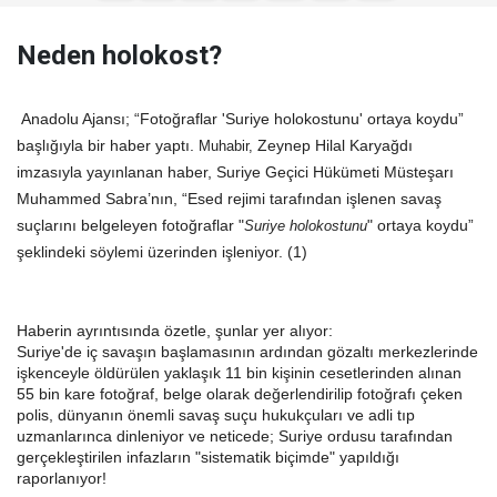
Neden holokost?
Anadolu Ajansı
;
“Fotoğraflar 'Suriye holokostunu' ortaya koydu”
başlığıyla bir haber yaptı.
Zeynep Hilal Karyağdı
Muhabir,
imzasıyla yayınlanan haber,
Suriye Geçici Hükümeti Müsteşarı
Muhammed
Sabra’nın, “Esed rejimi tarafından işlenen savaş
suçlarını belgeleyen fotoğraflar "
" ortaya koydu”
Suriye holokostunu
şeklindeki söylemi üzerinden işleniyor. (1)
Haberin ayrıntısında özetle, şunlar yer alıyor:
Suriye'de iç savaşın başlamasının ardından gözaltı merkezlerinde
işkenceyle öldürülen yaklaşık 11 bin kişinin cesetlerinden alınan
55 bin kare fotoğraf, belge olarak değerlendirilip fotoğrafı çeken
polis, dünyanın önemli savaş suçu hukukçuları ve adli tıp
uzmanlarınca dinleniyor ve neticede; Suriye
ordusu tarafından
gerçekleştirilen infazların "sistematik biçimde" yapıldığı
raporlanıyor!