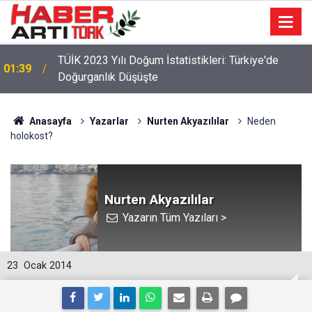
22:47
16 Maddelik Maden Kanunu Teklif Kabul Edildi
Anasayfa
Yazarlar
Nurten Akyazılılar
Neden
holokost?
Nurten Akyazılılar
Yazarın Tüm Yazıları >
23
Ocak 2014