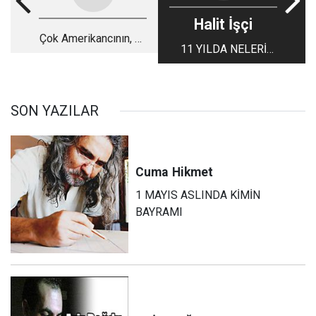
Halit İşçi
Çok Amerikancının, az
11 YILDA NELERİ
Amerikancıya
UNUTTUK
darbesi!
SON YAZILAR
Cuma
Hikmet
1 MAYIS ASLINDA KİMİN
BAYRAMI