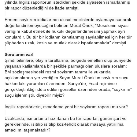
yılında İngiliz raportörün istedikleri şekilde siyaseten ısmarlanmış
bir rapor düzenlediğini de ifade etmişti.
Ermeni soykırım iddialarının ulusal meclislerde oylamaya sunarak
değerlendirilemeyeceğini belirten Murat Önok, “
Meselenin siyasi
varlığını kabul etmek ile hukuki değerlendirmesini yapmak ayrı
konulardır. Bu tür bir iddianın kanıtlanmış sayılabilmesi için her tür
şüpheden uzak, kesin ve mutlak olarak ispatlanmalıdır” demişti.
Sorularım var!
Şimdi bilenlere, olayın taraflarına, bölgede emelleri olup Suriye’de
yaşanan katliamlarda bir şekilde parmağı olan uluslara
soralım:
BM sözleşmesindeki resmi soykırım tanımı ile yukarıda
açıklamalarına yer verdiğim Sayın Murat Önok’un soykırım suçu
hakkındaki yorumları üzerinden; Suriye’de, Esad rejimince
gerçekleştirildiği iddia edilen görseller üzerinden orada, “soykırım”
suçu işlenmiştir, diyebilir miyiz?
İngiliz raportörlerin, ısmarlama yeni bir soykırım raporu mu var?
Uzaklarda, ısmarlama hazırlanan bu tür raporlar, günün şart ve
gereklerinde, ısıtılıp ısıtılıp koz-tehdit olarak masaya yatırılma
amacı mı taşımaktadır?