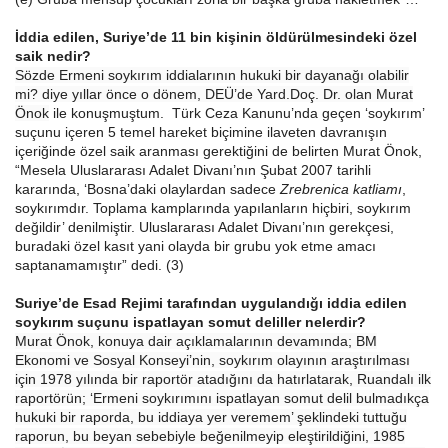
İddia edilen, Suriye’de 11 bin kişinin öldürülmesindeki özel
saik nedir?
Sözde Ermeni soykırım iddialarının hukuki bir dayanağı olabilir
mi? diye yıllar önce o dönem, DEÜ’de Yard.Doç. Dr. olan Murat
Önok
ile konuşmuştum. Türk Ceza Kanunu’nda geçen ‘soykırım’
suçunu içeren 5 temel hareket biçimine ilaveten davranışın
içeriğinde özel saik aranması gerektiğini de belirten Murat Önok,
“Mesela Uluslararası Adalet Divanı’nın Şubat 2007 tarihli
kararında, ‘Bosna’daki olaylardan sadece
Zrebrenica katliamı
,
soykırımdır. Toplama kamplarında yapılanların hiçbiri, soykırım
değildir’ denilmiştir. Uluslararası Adalet Divanı’nın gerekçesi,
buradaki özel kasıt yani olayda bir grubu yok etme amacı
saptanamamıştır” dedi. (3)
Suriye’de Esad Rejimi tarafından uygulandığı iddia edilen
soykırım suçunu ispatlayan somut deliller nelerdir?
Murat Önok, konuya dair açıklamalarının devamında; BM
Ekonomi ve Sosyal Konseyi’nin, soykırım olayının araştırılması
için 1978 yılında bir raportör atadığını da hatırlatarak, Ruandalı ilk
raportörün; ‘Ermeni soykırımını ispatlayan somut delil bulmadıkça
hukuki bir raporda, bu iddiaya yer veremem’ şeklindeki tuttuğu
raporun, bu beyan sebebiyle beğenilmeyip eleştirildiğini, 1985