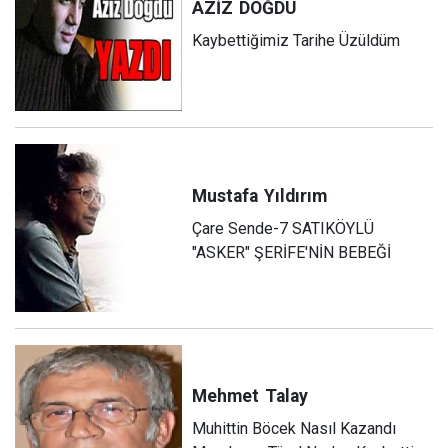
AZİZ
DOĞDU
Kaybettiğimiz Tarihe Üzüldüm
Mustafa
Yıldırım
Çare Sende-7 SATIKÖYLÜ
"ASKER" ŞERİFE'NİN BEBEĞİ
Mehmet
Talay
Muhittin Böcek Nasıl Kazandı