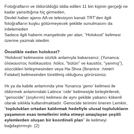
Fotoğrafların ve öldürüldüğü iddia edilen 11 bin kişinin gerçeği ne
kadar yansıttığına hiç girmeden,
Devlet haber ajansı AA ve televizyon kanalı TRT’den ilgili
fotoğrafların kuşku götürmeyecek şekilde sunulmasını da
irdelemeden
Sadece ilgili haberin manşetinde yer alan; “Holokost” kelimesi
üzerine yazmak istedim.
Öncelikle neden holokost?
‘Holokost’ kelimesine sözlük anlamıyla bakarsanız; (Yunanca:
ὁλόκαυστος
holókaustos: hólos
, "bütün" ve
kaustós
, "yanmış"),
sözcükleri birleşmesinden veya Ha-Shoa (İbranice
: השואה
Felaket) kelimesinden türetilmiş olduğunu görürsünüz.
Irk ya da kabile anlamında yine Yunanca ‘
geno’
kelimesi ile
öldürmek anlamındaki Latince ‘
cide’
kelimesiyle birleştirilerek;
“genocide” (soykırım) kelimesi de aynı şekilde yabancı kökenli
olarak sıklıkla kullanılmaktadır. Genocide terimini öneren Lemkin,
“
toplulukları ortadan kaldırmak hedefiyle ulusal toplulukların
yaşamının esas temellerini imha etmeyi amaçlayan çeşitli
eylemlerden oluşan bir koordineli plan
” ile kelimeyi
bağdaştırmıştı. (2)