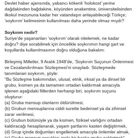
Devlet haber ajansında, yabancı kökenli ‘holokost’ yerine
dağdakinden bağdakine, köyünden anakentine, üniversitelisinden
ilkokul mezununa kadar her vatandaşın anlayabileceği Türkçe;
‘soykırım’ kelimesinin kullanılması daha yerinde olmaz mıydı?
Soykırım nedir?
Suriye’de yaşananları ‘soykırım’ olarak nitelemek, ne kadar
doğru? diye sorabilmek için öncelikle soykırımın hangi şart ve
koşullarda kullanılmasının doğru olduğuna bakalım:
Birleşmiş Milletler, 9 Aralık 1948'de, ‘Soykırım Suçunun Önlenmesi
ve Cezalandırılması Sözleşmesi'ni onayladı. Sözleşmede
tanımlanan soykırım, şöyle:
“Bu Sözleşme bakımından, ulusal, etnik, ırksal ya da dinsel bir
grubu, kısmen ya da tamamen ortadan kaldırmak amacıyla
işlenen aşağıdaki fiillerden herhangi biri, soykırım suçunu
oluşturur:
(a) Gruba mensup olanların öldürülmesi,
(b) Grubun mensuplarına ciddi surette bedensel ya da zihinsel
zarar verilmesi,
(c) Grubun bütünüyle ya da kısmen, fiziksel varlığını ortadan
kaldıracağı hesaplanarak, yaşam şartlarını kasten değiştirmek,
(d) Grup içinde doğumları engellemek amacıyla önlemler almak,
(e) Gruba mensup çocukları zorla bir başka gruba nakletmek”…