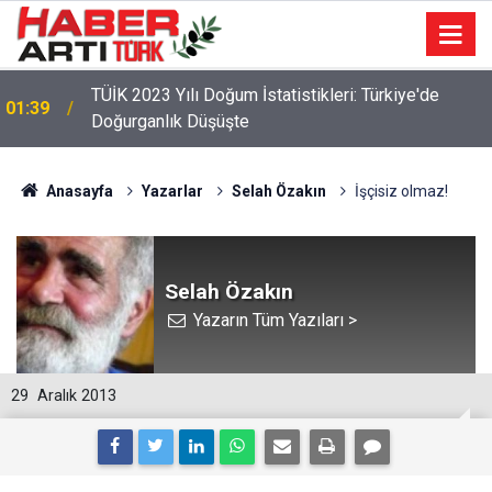
TÜİK 2023 Yılı Doğum İstatistikleri: Türkiye'de
01:39
Doğurganlık Düşüşte
22:47
16 Maddelik Maden Kanunu Teklif Kabul Edildi
Anasayfa
Yazarlar
Selah Özakın
İşçisiz olmaz!
Selah Özakın
Yazarın Tüm Yazıları >
29
Aralık 2013