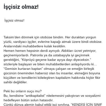
İşçisiz olmaz!
İşçisiz olmaz!
Taksim’den dönmek için otobüse bindim. Her duraktan yorgun
yüzlü, vardiyacı işçiler, evlerine kapağı atmak üzere bindi otobüse.
Aralarındaki muhabbetlere kulak kesildim.
Hemen hemen hepsinin derdi aynıydı. Aldıkları ücret yetmiyor,
geçinemiyorlardı. Patronla ya da ustabaşıyla iyi geçinmek
gerektiğini, “Köprüyü geçene kadar ayıya dayı diyeceksin.”
sözleriyle başlayan ve biten muhabbetlerden anlaşılıyordu ki…
“Gemisin kurtaran kaptan” olmaya çalışan ve emeğin birleşik
gücünün öneminden habersiz olan bu insanlar, ekmeğini boyuna
küçülten ve kendilerini köleleştiren kapitalizm hakkında hiçbir fikir
sahibi değildiler.
Peki bu onların suçu mu?
Bu, kendisine “antikapitalist” nitelemesini yakıştıran ve sosyalizmi
hedefleyen bütün solun hatasıdır.
Çünkü dünya alemin kabul ettiği işçi sınıfına, “KENDİSİ İÇİN SINIF