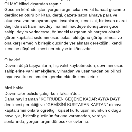
OLMA” bilinci dışarıdan taşınır.
Gecenin köründe işten yorgun argın çıkan ve kıt kanaat geçinme
derdinden ötürü bir kitap, dergi, gazete satın almaya para ve
okumaya zaman ayıramayan insanların, kendisini, bir insan olarak
değil de salt ham maddeyi mamul maddeye dönüştüren güce
sahip, deyim yerindeyse, önündeki tezgahın bir parçası olarak
gören kapitalist sistemin esas belası olduğunu görüp bilmesi ve
ona karşı emeğin birleşik gücünde yer alması gerektiğini, kendi
kendine düşünebilmesi neredeyse imkânsızdır.
O halde!
Devrim düşü taşıyanların, hiç vakit kaybetmeden, devrimin esas
sahiplerine yani emekçilere, yılmadan ve usanmadan bu bilinci
taşımayı ilke edinmeleri gerekmektedir kendilerine.
Aksi halde…
Devrimciler polisle çatışırken Taksim’de…
Daha hayli zaman “KÖPRÜDEN GEÇENE KADAR AYIYA DAYI”
denilmesi gerektiği ve “GEMİSİNİ KURTARAN KAPTAN” olmayı,
kapitalizmin onlara öğrettiği, kişisel kurtuluşun mümkün olduğu
hayaliyle, birleşik gücünün farkına varamadan, vardiya
sonlarında, yorgun argın dönecekler evlerine.