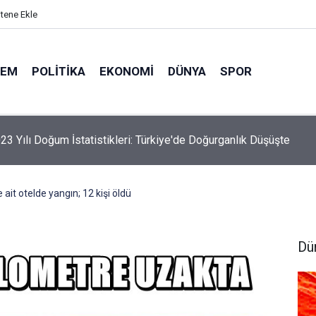
itene Ekle
DEM
POLITIKA
EKONOMI
DÜNYA
SPOR
elik Maden Kanunu Teklif Kabul Edildi
 ait otelde yangın; 12 kişi öldü
Dü