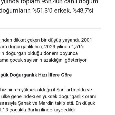
 yılında toplam 958,408 canlı doğum
 doğumların %51,3'ü erkek, %48,7'si
sından dikkat çeken bir düşüş yaşandı. 2001
lam doğurganlık hızı, 2023 yılında 1,51'e
adının doğurgan olduğu dönem boyunca
ama çocuk sayısının azaldığını gösteriyor.
şük Doğurganlık Hızı İllere Göre
ızının en yüksek olduğu il Şanlıurfa oldu ve
ülke genelindeki en yüksek doğurganlık oranı
 sırasıyla Şırnak ve Mardin takip etti. En düşük
1,13 çocukla Bartın ilinde kaydedildi.