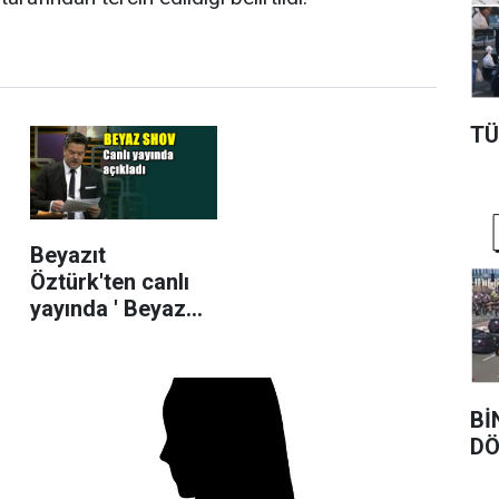
TÜ
Beyazıt
Öztürk'ten canlı
yayında ' Beyaz
Shov ' açıklaması
Bİ
DÖ