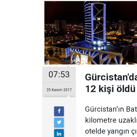
07:53
Gürcistan'da
12 kişi öldü
25 Kasım 2017
Gürcistan'ın Ba
kilometre uzakl
otelde yangın çı