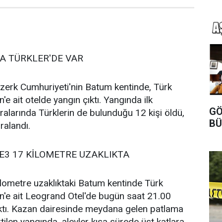
A TÜRKLER'DE VAR
zerk Cumhuriyeti'nin Batum kentinde, Türk
e ait otelde yangın çıktı. Yangında ilk
GÖ
ralarında Türklerin de bulunduğu 12 kişi öldü,
BÜ
ralandı.
E3 17 KİLOMETRE UZAKLIKTA
kilometre uzaklıktaki Batum kentinde Türk
n'e ait Leogrand Otel'de bugün saat 21.00
ıktı. Kazan dairesinde meydana gelen patlama
irtilen yangında, alevler kısa sürede üst katlara