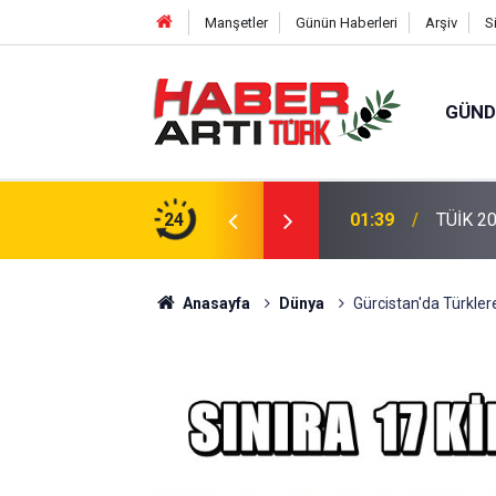
Manşetler
Günün Haberleri
Arşiv
S
GÜN
eri: Türkiye'de Doğurganlık Düşüşte
24
22:47
16 Madd
Anasayfa
Dünya
Gürcistan'da Türklere