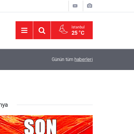
İstanbul
25 °C
11:32
DEVA Partisi'nde Büyük Kongre Hazırlıkları Başl
Günün tüm
haberleri
nya