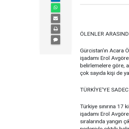
ÖLENLER ARASIND
Gürcistan'ın Acara Ö
işadamı Erol Avgören'
belirlemelere göre, a
çok sayıda kişi de ya
TÜRKİYE'YE SADEC
Türkiye sınırına 17 
işadamı Erol Avgöre
sıralarında yangın ç
nedeniyle çıktığı bel