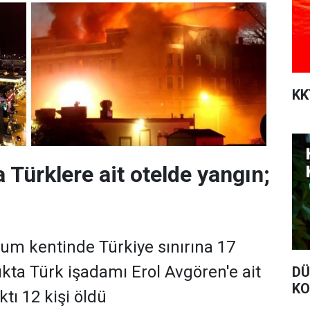
KK
 Türklere ait otelde yangın;
tum kentinde Türkiye sınırına 17
ıkta Türk işadamı Erol Avgören'e ait
DÜ
K
ktı 12 kişi öldü