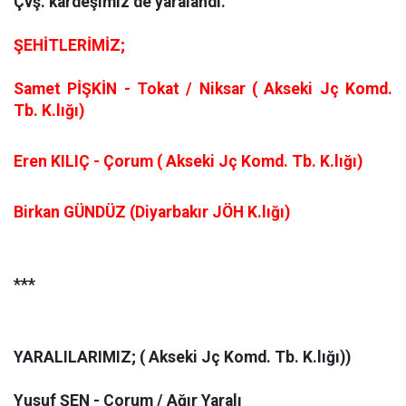
Çvş. kardeşimiz de yaralandı.
ŞEHİTLERİMİZ;
Samet PİŞKİN - Tokat / Niksar ( Akseki Jç Komd.
Tb. K.lığı)
Eren KILIÇ - Çorum
( Akseki Jç Komd. Tb. K.lığı)
Birkan GÜNDÜZ (Diyarbakır JÖH K.lığı)
***
YARALILARIMIZ; (
Akseki Jç Komd. Tb. K.lığı))
Yusuf ŞEN - Çorum / Ağır Yaralı