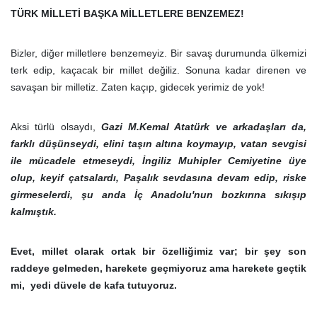
TÜRK MİLLETİ BAŞKA MİLLETLERE BENZEMEZ!
Bizler, diğer milletlere benzemeyiz. Bir savaş durumunda ülkemizi
terk edip, kaçacak bir millet değiliz. Sonuna kadar direnen ve
savaşan bir milletiz. Zaten kaçıp, gidecek yerimiz de yok!
Aksi türlü olsaydı,
Gazi M.Kemal Atatürk ve arkadaşları da,
farklı düşünseydi, elini taşın altına koymayıp, vatan sevgisi
ile mücadele etmeseydi, İngiliz Muhipler Cemiyetine üye
olup, keyif çatsalardı, Paşalık sevdasına devam edip, riske
girmeselerdi, şu anda İç Anadolu'nun bozkırına sıkışıp
kalmıştık.
Evet, millet olarak ortak bir özelliğimiz var; bir şey son
raddeye gelmeden, harekete geçmiyoruz ama harekete geçtik
mi, yedi düvele de kafa tutuyoruz.