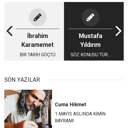
İbrahim
Mustafa
Karamemet
Yıldırım
BİR TARİH GÖÇTÜ
SÖZ KONUSU TÜRK
DEVLETİYSE GERİSİ
TEFERRUAT
DEĞİLDİR...
SON YAZILAR
Cuma
Hikmet
1 MAYIS ASLINDA KİMİN
BAYRAMI