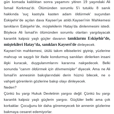
gün komada kaldıktan sonra yaşamını yitiren 19 yaşındaki Ali
İsmail Korkmaz'dı. Ölümünden sorumlu 5'i tutuklu 8 sanık
hakkında 'suç kastıyla kasten adam öldürmek' suçundan
Eskişehir’de açılan dava Kayseri'ye atıldı.Kayseri’nin Mahkemesi
tanıkların Eskişehir’de, müştekilerin Hatay’da dinlenmesini istedi.
Böylece Ali İsmail’in ölümünden sorumlu olanları yargılayacak
tanıklarını Eskişehir’de,
karanlık kalpsiz yaşlı güçler davanın
müştekileri Hatay’da, sanıkları Kayseri'de
dinleyecek.
Kayseri’nin mahkemesi, ütülü takım elbiselerini giyinip, yüzlerine
mahcup ve saygılı bir ifade kondurmuş sanıkları dinlerken insani
ilişki kuracak, duygulanımlarını kararına nakşedecek. Belki
sonunda "c
anım öldürmek için dövmemişler"
diyecek. Ama ne Ali
İsmail’in annesinin bakışlarındaki derin hüznü bilecek, ne o
vahşeti görenlerin gözlerine bakıp olayı dinleyecek.
Neden?
Çünkü bu yargı Hukuk Devletinin yargısı değil. Çünkü bu yargı
karanlık kalpsiz yaşlı güçlerin yargısı. Güçlüler belki ama çok
korkaklar. Çocuğunu bir daha göremeyecek bir annenin gözlerine
bakmaya cesaret edemiyorlar.