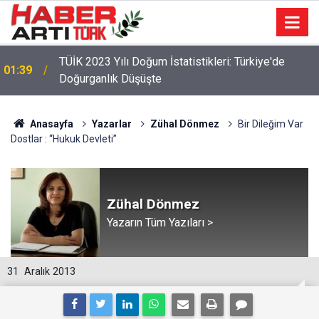
TÜİK 2023 Yılı Doğum İstatistikleri: Türkiye'de
01:39
Doğurganlık Düşüşte
22:47
16 Maddelik Maden Kanunu Teklif Kabul Edildi
Anasayfa
Yazarlar
Zühal Dönmez
Bir Dileğim Var
Dostlar : “Hukuk Devleti”
Zühal Dönmez
Yazarın Tüm Yazıları >
31
Aralık 2013