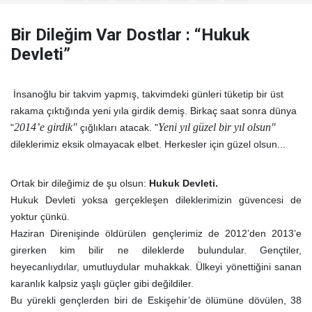
Bir Dileğim Var Dostlar : “Hukuk
Devleti”
İnsanoğlu bir takvim yapmış, takvimdeki günleri tüketip bir üst
rakama çıktığında yeni yıla girdik demiş. Birkaç saat sonra dünya
2014’e girdik"
Yeni yıl
güzel bir yıl olsun"
"
çığlıkları atacak. "
dileklerimiz eksik olmayacak elbet. Herkesler için güzel olsun...
Ortak bir dileğimiz de şu olsun:
Hukuk Devleti.
Hukuk Devleti yoksa gerçekleşen dileklerimizin güvencesi de
yoktur çünkü.
Haziran Direnişinde öldürülen gençlerimiz de 2012’den 2013’e
girerken kim bilir ne dileklerde bulundular. Gençtiler,
heyecanlıydılar, umutluydular muhakkak. Ülkeyi yönettiğini sanan
karanlık kalpsiz yaşlı güçler gibi değildiler.
Bu yürekli gençlerden biri de Eskişehir’de ölümüne dövülen, 38