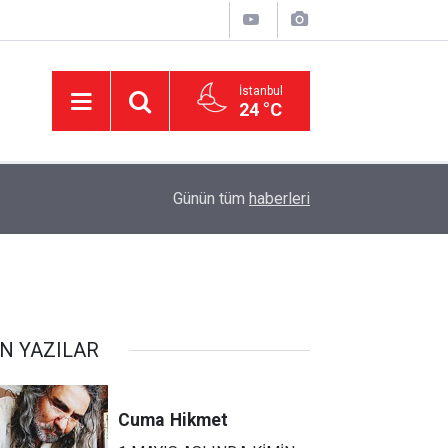
İstanbul
24 °C
22:47
16 Maddelik Maden Kanunu Teklif Kabul Edildi
Günün tüm
haberleri
N YAZILAR
Cuma
Hikmet