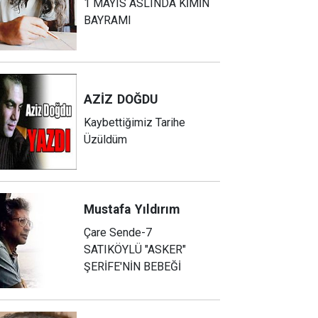
1 MAYIS ASLINDA KİMİN
BAYRAMI
AZİZ
DOĞDU
Kaybettiğimiz Tarihe
Üzüldüm
Mustafa
Yıldırım
Çare Sende-7
SATIKÖYLÜ "ASKER"
ŞERİFE'NİN BEBEĞİ