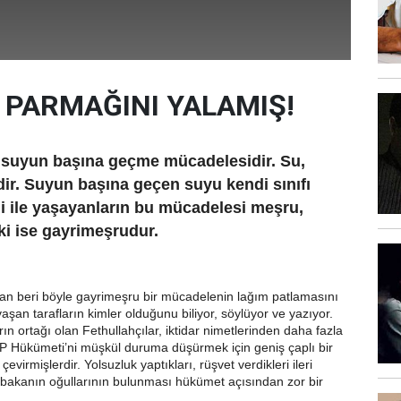
 PARMAĞINI YALAMIŞ!
, suyun başına geçme mücadelesidir. Su,
dir. Suyun başına geçen suyu kendi sınıfı
ği ile yaşayanların bu mücadelesi meşru,
ki ise gayrimeşrudur.
an beri böyle gayrimeşru bir mücadelenin lağım patlamasını
şan tarafların kimler olduğunu biliyor, söylüyor ve yazıyor.
n ortağı olan Fethullahçılar, iktidar nimetlerinden daha fazla
KP Hükümeti’ni müşkül duruma düşürmek için geniş çaplı bir
irmişlerdir. Yolsuzluk yaptıkları, rüşvet verdikleri ileri
ç bakanın oğullarının bulunması hükümet açısından zor bir