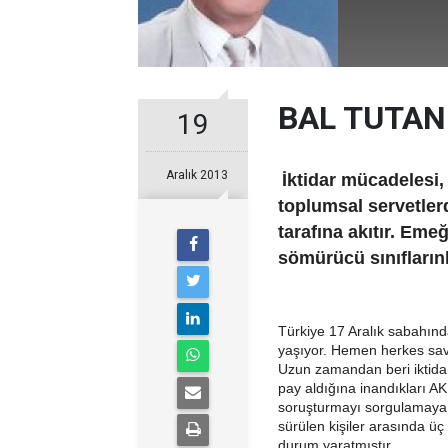
BAL TUTAN
19
Aralık 2013
İktidar mücadelesi
toplumsal servetler
tarafına akıtır. Eme
sömürücü sınıfların
Türkiye 17 Aralık sabahınd
yaşıyor. Hemen herkes sava
Uzun zamandan beri iktidarı
pay aldığına inandıkları A
soruşturmayı sorgulamaya çev
sürülen kişiler arasında ü
durum yaratmıştır.