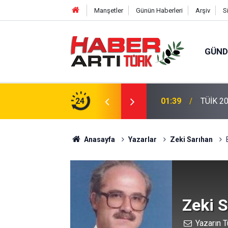
Manşetler
Günün Haberleri
Arşiv
S
GÜN
ra'dan Kabine Geldi!"
24
01:39
TÜİK 20
Anasayfa
Yazarlar
Zeki Sarıhan
Zeki 
Yazarın T