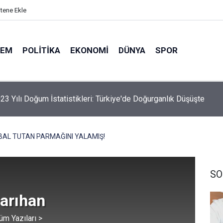
itene Ekle
DEM
POLITIKA
EKONOMI
DÜNYA
SPOR
23 Yılı Doğum İstatistikleri: Türkiye'de Doğurganlık Düşüşte
BAL TUTAN PARMAĞINI YALAMIŞ!
SO
Sarıhan
üm Yazıları >