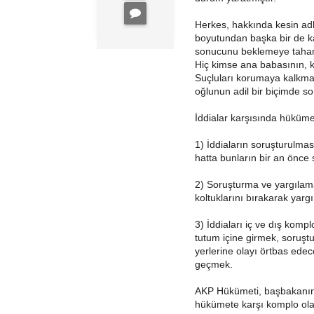
Herkes, hakkında kesin adl
boyutundan başka bir de k
sonucunu beklemeye tah
Hiç kimse ana babasının, k
Suçluları korumaya kalkmam
oğlunun adil bir biçimde 
İddialar karşısında hüküme
1) İddiaların soruşturulma
hatta bunların bir an önce
2) Soruşturma ve yargılama
koltuklarını bırakarak yarg
3) İddiaları iç ve dış komp
tutum içine girmek, soruştu
yerlerine olayı örtbas edec
geçmek.
AKP Hükümeti, başbakanın i
hükümete karşı komplo ola