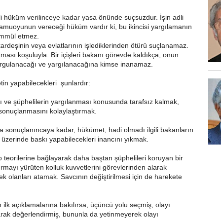
i hüküm verilinceye kadar yasa önünde suçsuzdur. İşin adli
amuoyunun vereceği hüküm vardır ki, bu ikincisi yargılamanın
ammül etmez.
ardeşinin veya evlatlarının işlediklerinden ötürü suçlanamaz.
ası koşuluyla. Bir içişleri bakanı görevde kaldıkça, onun
sorgulanacağı ve yargılanacağına kimse inanamaz.
tin yapabilecekleri şunlardır:
sı ve şüphelilerin yargılanması konusunda tarafsız kalmak,
 sonuçlanmasını kolaylaştırmak.
 sonuçlanıncaya kadar, hükümet, hadi olmadı ilgili bakanların
ı üzerinde baskı yapabilecekleri inancını yıkmak.
lo teorilerine bağlayarak daha baştan şüphelileri koruyan bir
rmayı yürüten kolluk kuvvetlerini görevlerinden alarak
ek olanları atamak. Savcının değiştirilmesi için de harekete
lk açıklamalarına bakılırsa, üçüncü yolu seçmiş, olayı
rak değerlendirmiş, bununla da yetinmeyerek olayı