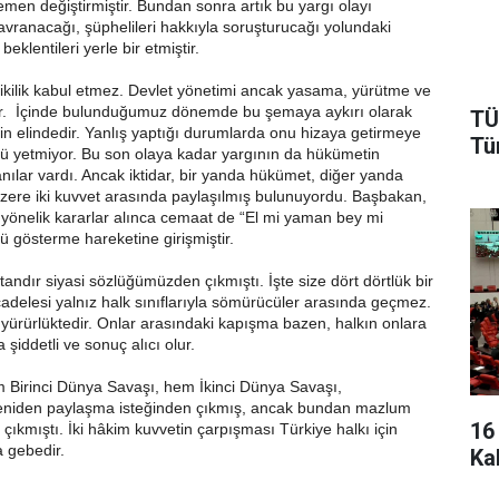
hemen değiştirmiştir. Bundan sonra artık bu yargı olayı
avranacağı, şüphelileri hakkıyla soruşturucağı yolundaki
beklentileri yerle bir etmiştir.
 ikilik kabul etmez. Devlet yönetimi ancak yasama, yürütme ve
ilir. İçinde bulunduğumuz dönemde bu şemaya aykırı olarak
TÜ
 elindedir. Yanlış yaptığı durumlarda onu hizaya getirmeye
Tü
cü yetmiyor. Bu son olaya kadar yargının da hükümetin
nılar vardı. Ancak iktidar, bir yanda hükümet, diğer yanda
zere iki kuvvet arasında paylaşılmış bulunuyordu. Başbakan,
önelik kararlar alınca cemaat de “El mi yaman bey mi
 gösterme hareketine girişmiştir.
tandır siyasi sözlüğümüzden çıkmıştı. İşte size dört dörtlük bir
cadelesi yalnız halk sınıflarıyla sömürücüler arasında geçmez.
 yürürlüktedir. Onlar arasındaki kapışma bazen, halkın onlara
şiddetli ve sonuç alıcı olur.
 Birinci Dünya Savaşı, hem İkinci Dünya Savaşı,
yeniden paylaşma isteğinden çıkmış, ancak bundan mazlum
16
ı çıkmıştı. İki hâkim kuvvetin çarpışması Türkiye halkı için
 gebedir.
Ka