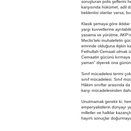
soruşturan polis şeflerini 
karşısında hükümet, adil d
beklentisi olanlar varsa, bu 
Klasik şemaya göre iktidar
yargı kuvvetlerine ayrılab
yasama ve yürütme, AKP’nin
Meclis’teki muhalefetin gü
emrinde olduğuna ilişkin ka
Fethullah Cemaati olmak ü
Cemaatin gücünü kırmaya y
yaman” diyerek ona gününü
Sınıf mücadelesi terimi çok
sınıf mücadelesi. Sınıf mü
Hâkim sınıflar arasında da
karşı mücadelesinden daha 
Unutmamak gerekir ki, hem
emperyalistlerin dünyayı 
milletler ve halklar kazançl
hayırlı sonuçlar doğurmaya