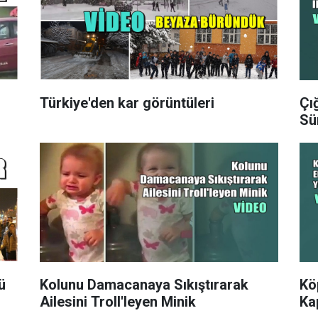
Türkiye'den kar görüntüleri
Çığ
Sü
ü
Kolunu Damacanaya Sıkıştırarak
Kö
Ailesini Troll'leyen Minik
Ka