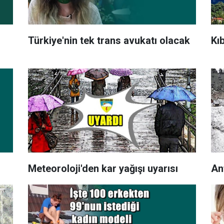
Türkiye'nin tek trans avukatı olacak
Kı
Meteoroloji'den kar yağışı uyarısı
An