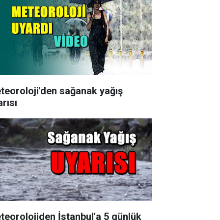
teoroloji'den sağanak yağış
arısı
teorolojiden İstanbul'a 5 günlük