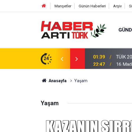
Manşetler
Günün Haberleri
Arşiv
S
GÜN
eri: Türkiye'de Doğurganlık Düşüşte
24
22:47
16 Madd
Anasayfa
Yaşam
Yaşam