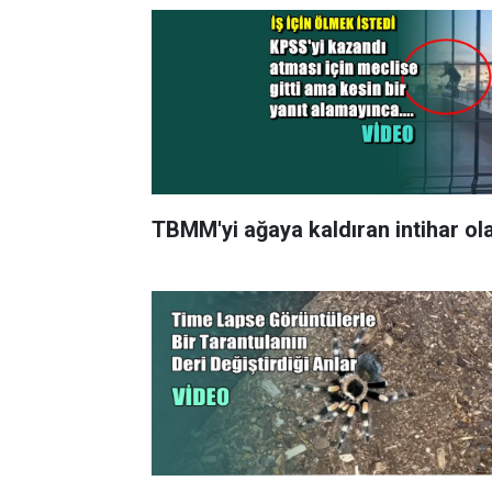
TBMM'yi ağaya kaldıran intihar ola