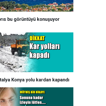
brıs bu görüntüyü konuşuyor
talya Konya yolu kardan kapandı