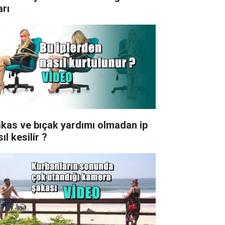
arı
kas ve bıçak yardımı olmadan ip
ıl kesilir ?