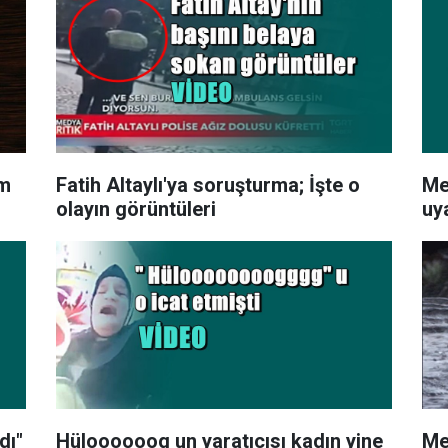
em
Fatih Altaylı'ya soruşturma; İşte o
Me
olayın görüntüleri
uy
dı"
Hüloooooog un yaratıcısı kadın yine
Me