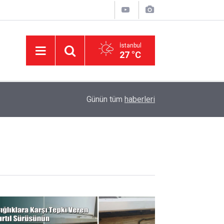
İstanbul
27 °C
11:32
DEVA Partisi'nde Büyük Kongre Hazırlıkları Başl
Günün tüm
haberleri