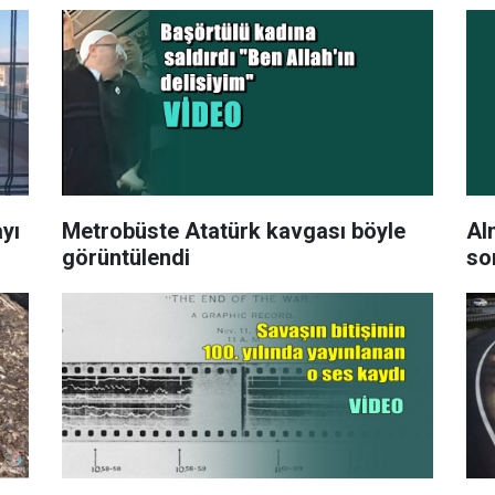
yı
Metrobüste Atatürk kavgası böyle
Al
görüntülendi
so