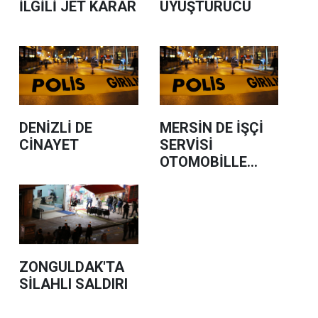
İLGİLİ JET KARAR
UYUŞTURUCU
DENİZLİ DE
MERSİN DE İŞÇİ
CİNAYET
SERVİSİ
OTOMOBİLLE
ÇARPIŞTI
ZONGULDAK'TA
SİLAHLI SALDIRI