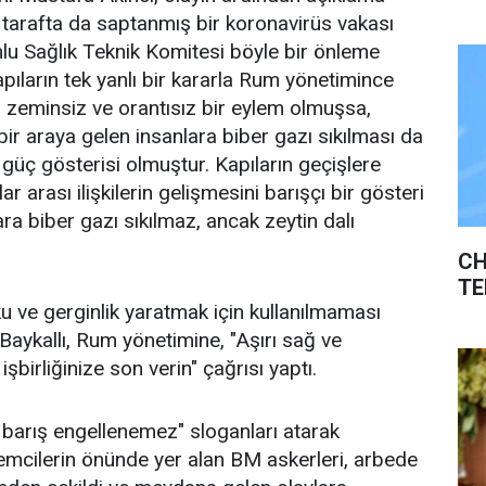
ki tarafta da saptanmış bir koronavirüs vakası
lu Sağlık Teknik Komitesi böyle bir önleme
ıların tek yanlı bir kararla Rum yönetimince
 zeminsiz ve orantısız bir eylem olmuşsa,
bir araya gelen insanlara biber gazı sıkılması da
 güç gösterisi olmuştur. Kapıların geçişlere
r arası ilişkilerin gelişmesini barışçı bir gösteri
ara biber gazı sıkılmaz, ancak zeytin dalı
CH
TE
u ve gerginlik yaratmak için kullanılmaması
Baykallı, Rum yönetimine, "Aşırı sağ ve
 işbirliğinize son verin" çağrısı yaptı.
a barış engellenemez" sloganları atarak
lemcilerin önünde yer alan BM askerleri, arbede