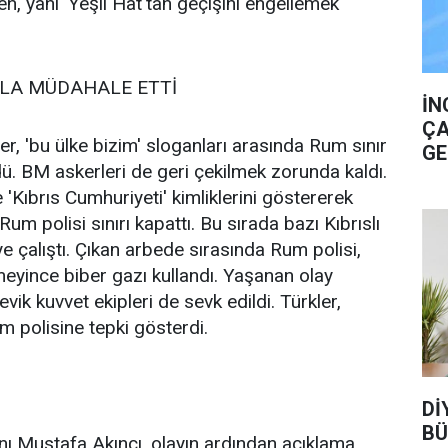
n, yani 'Yeşil Hat'tan geçişini engellemek
YLA MÜDAHALE ETTİ
İN
ÇA
ler, 'bu ülke bizim' sloganları arasında Rum sınır
GE
ü. BM askerleri de geri çekilmek zorunda kaldı.
 'Kıbrıs Cumhuriyeti' kimliklerini göstererek
Rum polisi sınırı kapattı. Bu sırada bazı Kıbrıslı
e çalıştı. Çıkan arbede sırasında Rum polisi,
meyince biber gazı kullandı. Yaşanan olay
vik kuvvet ekipleri de sevk edildi. Türkler,
 polisine tepki gösterdi.
Dİ
BÜ
Mustafa Akıncı, olayın ardından açıklama