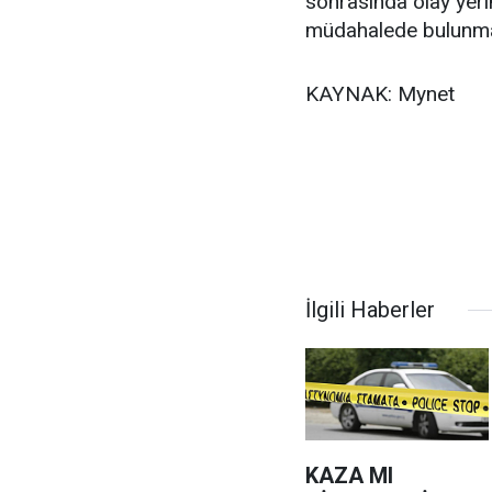
sonrasında olay yeri
müdahalede bulunma
KAYNAK: Mynet
İlgili Haberler
KAZA MI