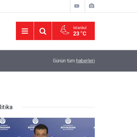
İstanbul
23 °C
11:32
DEVA Partisi'nde Büyük Kongre Hazırlıkları Başl
Günün tüm
haberleri
itika