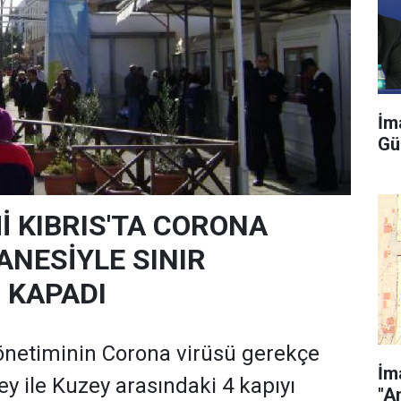
İm
Gü
İ KIBRIS'TA CORONA
ANESİYLE SINIR
 KAPADI
önetiminin Corona virüsü gerekçe
İm
y ile Kuzey arasındaki 4 kapıyı
"A