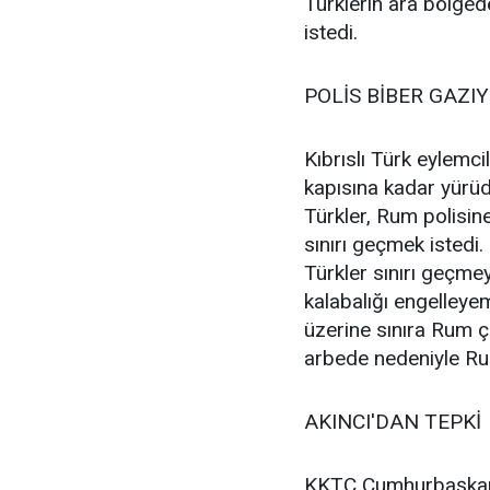
Türklerin ara bölgede
istedi.
POLİS BİBER GAZI
Kıbrıslı Türk eylemci
kapısına kadar yürüd
Türkler, Rum polisine
sınırı geçmek istedi. 
Türkler sınırı geçmey
kalabalığı engelleye
üzerine sınıra Rum çe
arbede nedeniyle Rum
AKINCI'DAN TEPKİ
KKTC Cumhurbaşkanı 