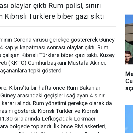
ı olaylar çıktı Rum polisi, sınırı
Kıbrıslı Türklere biber gazı sıktı
iminin Corona virüsü gerekçe göstererek Güney
 4 kapıyı kapatması sonrası olaylar çıktı. Rum
 çalışan Kıbrıslı Türklere biber gazı sıktı. Kuzey
yeti (KKTC) Cumhurbaşkanı Mustafa Akıncı,
yaşananlara tepki gösterdi
Me
Cu
re: Kıbrıs'ta bir hafta önce Rum Bakanlar
aç
 Güney arasındaki geçişleri sağlayan 4 sınır
ı kararı alındı. Rum yönetimi gerekçe olarak da
sını gösterdi. Kıbrıslı Türkler ve Kıbrıslı
11.30 sıralarında Lefkoşa’daki Lokmacı
ara bölgede toplandı. İlk önce BM askerleri,