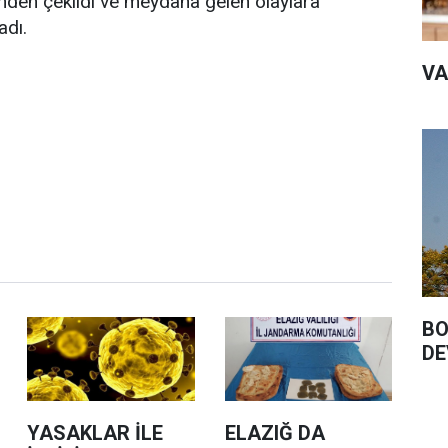
nden çekildi ve meydana gelen olaylara
dı.
VA
BO
DE
YASAKLAR İLE
ELAZIĞ DA