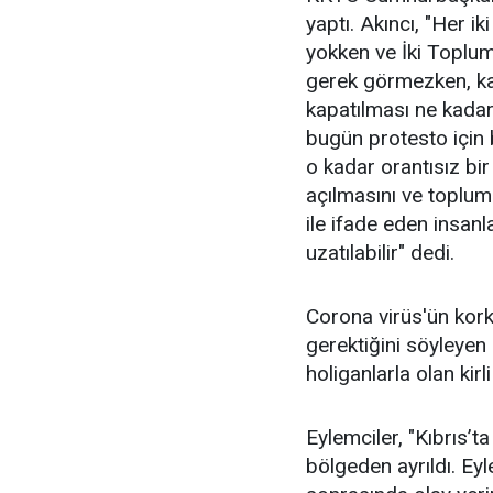
yaptı. Akıncı, "Her i
yokken ve İki Toplum
gerek görmezken, kap
kapatılması ne kadar
bugün protesto için 
o kadar orantısız bir
açılmasını ve toplumla
ile ifade eden insanl
uzatılabilir" dedi.
Corona virüs'ün kork
gerektiğini söyleyen 
holiganlarla olan kirli
Eylemciler, "Kıbrıs’t
bölgeden ayrıldı. Ey