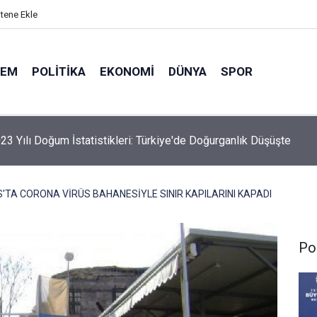
itene Ekle
DEM
POLITIKA
EKONOMI
DÜNYA
SPOR
elik Maden Kanunu Teklif Kabul Edildi
S'TA CORONA VİRÜS BAHANESİYLE SINIR KAPILARINI KAPADI
Pol