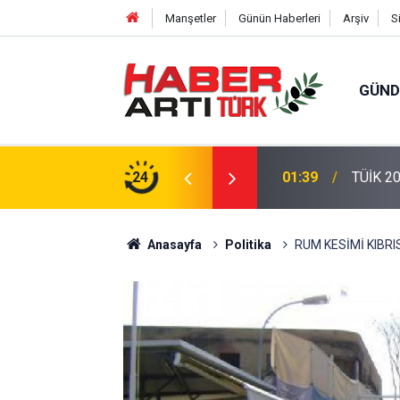
Manşetler
Günün Haberleri
Arşiv
S
GÜN
eri: Türkiye'de Doğurganlık Düşüşte
24
22:47
16 Madd
Anasayfa
Politika
RUM KESİMİ KIBRI