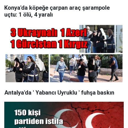
Konya'da köpeğe çarpan araç şarampole
uçtu: 1 ölü, 4 yaralı
Antalya'da ' Yabancı Uyruklu ' fuhşa baskın